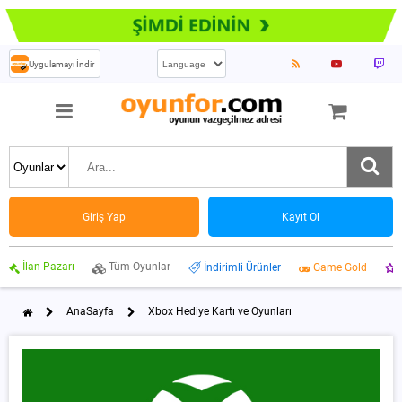
Uygulamayı İndir
Giriş Yap
Kayıt Ol
İlan Pazarı
Tüm Oyunlar
İndirimli Ürünler
Game Gold
AnaSayfa
Xbox Hediye Kartı ve Oyunları