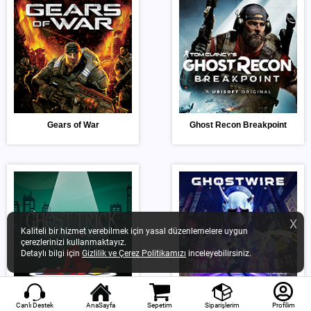
Gears of War
Ghost Recon Breakpoint
X
Kaliteli bir hizmet verebilmek için yasal düzenlemelere uygun
çerezlerinizi kullanmaktayız.
Detaylı bilgi için
Gizlilik ve Çerez Politikamızı
inceleyebilirsiniz.
Ghost Trick
Ghostwire Tokyo
Canlı Destek
AnaSayfa
Sepetim
Siparişlerim
Profilim