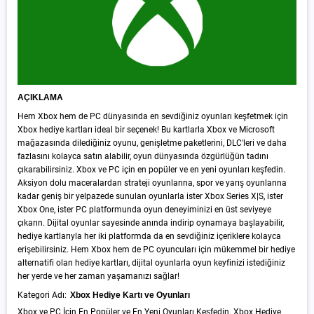
AÇIKLAMA
Hem Xbox hem de PC dünyasında en sevdiğiniz oyunları keşfetmek için
Xbox hediye kartları ideal bir seçenek! Bu kartlarla Xbox ve Microsoft
mağazasında dilediğiniz oyunu, genişletme paketlerini, DLC'leri ve daha
fazlasını kolayca satın alabilir, oyun dünyasında özgürlüğün tadını
çıkarabilirsiniz. Xbox ve PC için en popüler ve en yeni oyunları keşfedin.
Aksiyon dolu maceralardan strateji oyunlarına, spor ve yarış oyunlarına
kadar geniş bir yelpazede sunulan oyunlarla ister Xbox Series X|S, ister
Xbox One, ister PC platformunda oyun deneyiminizi en üst seviyeye
çıkarın. Dijital oyunlar sayesinde anında indirip oynamaya başlayabilir,
hediye kartlarıyla her iki platformda da en sevdiğiniz içeriklere kolayca
erişebilirsiniz. Hem Xbox hem de PC oyuncuları için mükemmel bir hediye
alternatifi olan hediye kartları, dijital oyunlarla oyun keyfinizi istediğiniz
her yerde ve her zaman yaşamanızı sağlar!
Kategori Adı:
Xbox Hediye Kartı ve Oyunları
Xbox ve PC İçin En Popüler ve En Yeni Oyunları Keşfedin. Xbox Hediye