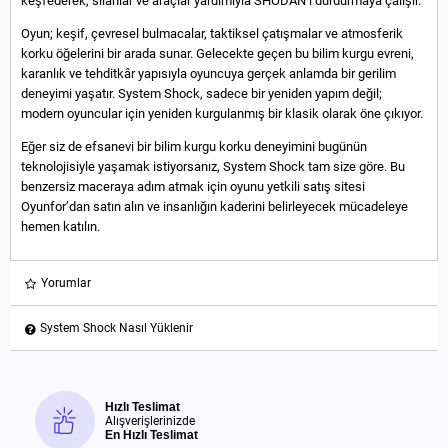
keşfederek, silahlar ve araçlar yardımıyla SHODAN’ı durdurmaya çalışır.
Oyun; keşif, çevresel bulmacalar, taktiksel çatışmalar ve atmosferik
korku öğelerini bir arada sunar. Gelecekte geçen bu bilim kurgu evreni,
karanlık ve tehditkâr yapısıyla oyuncuya gerçek anlamda bir gerilim
deneyimi yaşatır. System Shock, sadece bir yeniden yapım değil;
modern oyuncular için yeniden kurgulanmış bir klasik olarak öne çıkıyor.
Eğer siz de efsanevi bir bilim kurgu korku deneyimini bugünün
teknolojisiyle yaşamak istiyorsanız, System Shock tam size göre. Bu
benzersiz maceraya adım atmak için oyunu yetkili satış sitesi
Oyunfor’dan satın alın ve insanlığın kaderini belirleyecek mücadeleye
hemen katılın.
Yorumlar
System Shock Nasıl Yüklenir
Hızlı Teslimat
Alışverişlerinizde
En Hızlı Teslimat