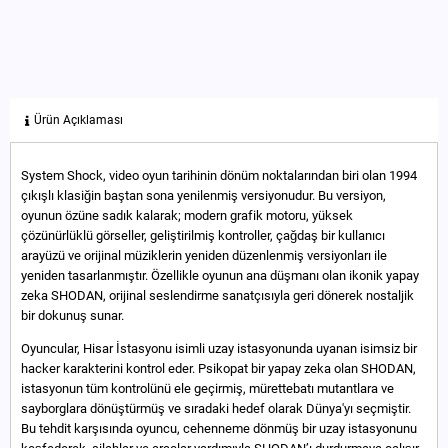
Ürün Açıklaması
System Shock, video oyun tarihinin dönüm noktalarından biri olan 1994
çıkışlı klasiğin baştan sona yenilenmiş versiyonudur. Bu versiyon,
oyunun özüne sadık kalarak; modern grafik motoru, yüksek
çözünürlüklü görseller, geliştirilmiş kontroller, çağdaş bir kullanıcı
arayüzü ve orijinal müziklerin yeniden düzenlenmiş versiyonları ile
yeniden tasarlanmıştır. Özellikle oyunun ana düşmanı olan ikonik yapay
zeka SHODAN, orijinal seslendirme sanatçısıyla geri dönerek nostaljik
bir dokunuş sunar.
Oyuncular, Hisar İstasyonu isimli uzay istasyonunda uyanan isimsiz bir
hacker karakterini kontrol eder. Psikopat bir yapay zeka olan SHODAN,
istasyonun tüm kontrolünü ele geçirmiş, mürettebatı mutantlara ve
sayborglara dönüştürmüş ve sıradaki hedef olarak Dünya'yı seçmiştir.
Bu tehdit karşısında oyuncu, cehenneme dönmüş bir uzay istasyonunu