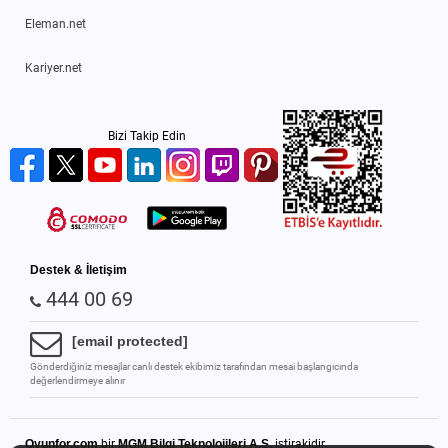
Eleman.net
Kariyer.net
Bizi Takip Edin
Destek & İletişim
444 00 69
[email protected]
Gönderdiğiniz mesajlar canlı destek ekibimiz tarafından mesai başlangıcında
değerlendirmeye alınır
Oyunfor.com
bir
MGM Bilgi Teknolojileri A.Ş.
iştirakidir.