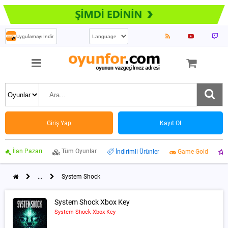
Uygulamayı İndir
Giriş Yap
Kayıt Ol
İlan Pazarı
Tüm Oyunlar
İndirimli Ürünler
Game Gold
...
System Shock
System Shock Xbox Key
System Shock Xbox Key