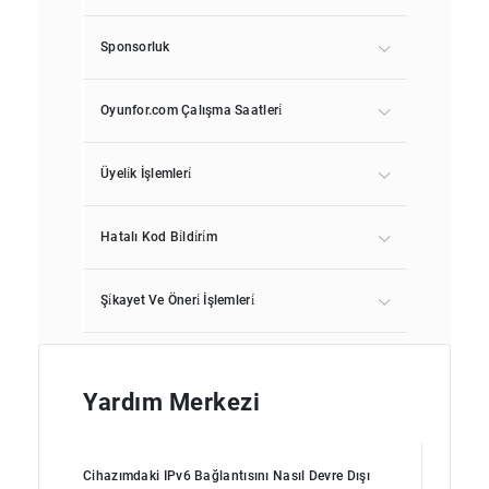
Sponsorluk
Oyunfor.com Çalışma Saatleri̇
Üyeli̇k İşlemleri̇
Hatalı Kod Bi̇ldi̇ri̇m
Şi̇kayet Ve Öneri̇ İşlemleri̇
Yardım Merkezi
Cihazımdaki IPv6 Bağlantısını Nasıl Devre Dışı