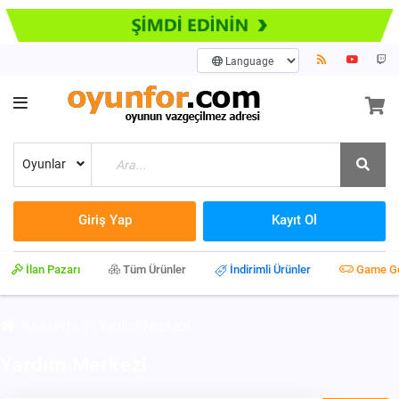
Oyunlar
Giriş Yap
Kayıt Ol
İlan Pazarı
Tüm Ürünler
İndirimli Ürünler
Game G
Anasayfa
|
Yardım Merkezi
Yardım Merkezi