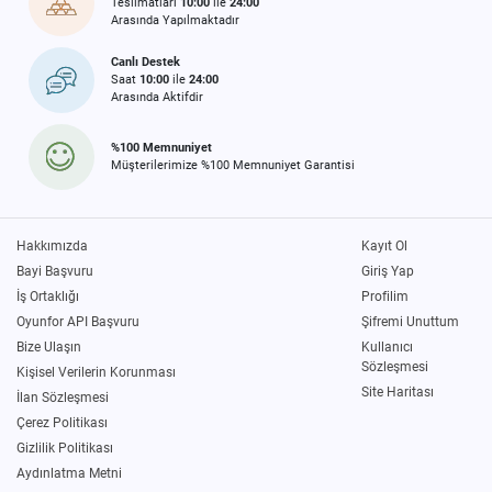
Teslimatları
10:00
ile
24:00
Arasında Yapılmaktadır
Canlı Destek
Saat
10:00
ile
24:00
Arasında Aktifdir
%100 Memnuniyet
Müşterilerimize %100 Memnuniyet Garantisi
Hakkımızda
Kayıt Ol
Bayi Başvuru
Giriş Yap
İş Ortaklığı
Profilim
Oyunfor API Başvuru
Şifremi Unuttum
Bize Ulaşın
Kullanıcı
Sözleşmesi
Kişisel Verilerin Korunması
Site Haritası
İlan Sözleşmesi
Çerez Politikası
Gizlilik Politikası
Aydınlatma Metni