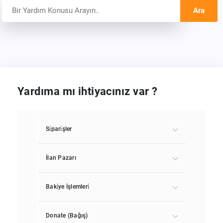
Ara
Yardıma mı ihtiyacınız var ?
Si̇pari̇şler
İlan Pazarı
Baki̇ye İşlemleri̇
Donate (Bağış)