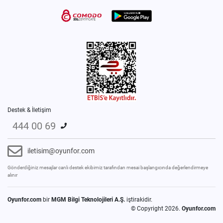
Destek & İletişim
444 00 69
iletisim@oyunfor.com
Gönderdiğiniz mesajlar canlı destek ekibimiz tarafından mesai başlangıcında değerlendirmeye
alınır
Oyunfor.com
bir
MGM Bilgi Teknolojileri A.Ş.
iştirakidir.
© Copyright 2026.
Oyunfor.com