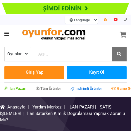
Oyunlar
Giriş Yap
Kayıt Ol
İlan Pazarı
Tüm Ürünler
İndirimli Ürünler
Game G
Anasayfa
|
Yardım Merkezi
|
İLAN PAZARI
|
SATIŞ
İŞLEMLERİ
|
İlan Satarken Kimlik Doğrulaması Yapmak Zorunlu
Mu?