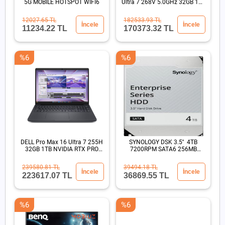
5G MOBILE HOTSPOT WIFI6
Ultra 7 268V 5.0GHz 32GB 1TB
SSD 13.3" Win11 Pro
12027.65 TL
182533.93 TL
İncele
İncele
11234.22 TL
170373.32 TL
%6
%6
DELL Pro Max 16 Ultra 7 255H
SYNOLOGY DSK 3.5'' 4TB
32GB 1TB NVIDIA RTX PRO
7200RPM SATA6 256MB
500 Blackwell
SİYAH
239580.81 TL
39494.18 TL
İncele
İncele
223617.07 TL
36869.55 TL
%6
%6