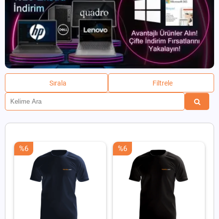
Sırala
Filtrele
%6
%6