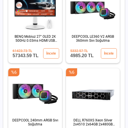
BENQ Mobiuz 27" OLED 2K
DEEPCOOL LE360 V2 ARGB
500Hz 0.03ms HDMI USB
360mm Sıvı Soğutma
HDR500 Eye Care Oyun
Monitörü
61423.73 TL
5332.57 TL
İncele
İncele
57343.59 TL
4985.20 TL
%6
%6
DEEPCOOL 240mm ARGB Sıvı
DELL R760XS Xeon Silver
Soğutma
2x4510 2x64GB 2x480GB