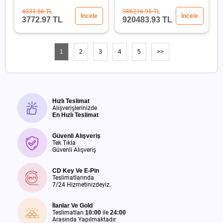
2x1100W
4033.56 TL
986216.95 TL
İncele
İncele
3772.97 TL
920483.93 TL
1
2
3
4
5
>>
Hızlı Teslimat
Alışverişlerinizde
En Hızlı Teslimat
Güvenli Alışveriş
Tek Tıkla
Güvenli Alışveriş
CD Key Ve E-Pin
Teslimatlarında
7/24 Hizmetinizdeyiz.
İlanlar Ve Gold
Teslimatları
10:00
ile
24:00
Arasında Yapılmaktadır