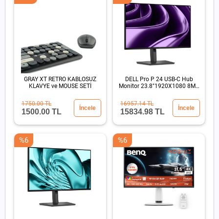
GRAY XT RETRO KABLOSUZ
DELL Pro P 24 USB-C Hub
KLAVYE ve MOUSE SETİ
Monitor 23.8"1920X1080 8MS
DP HDMI USB-C
1750.00 TL
16957.14 TL
İncele
İncele
1500.00 TL
15834.98 TL
%6
%6