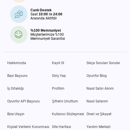
Canlı Destek
Saat
10:00
ile
24:00
Arasında Aktifdir
%100 Memnuniyet
Müşterilerimize %100
Memnuniyet Garantisi
Hakkımızda
Kayıt Ol
Sıkça Sorulan Sorular
Bayi Başvuru
Giriş Yap
Oyunfor Blog
İş Ortaklığı
Profilim
Nasıl Satın Alırım
Oyunfor API Başvuru
Şifremi Unuttum
Nasıl Satarım
Bize Ulaşın
Kullanıcı Sözleşmesi
Öneri ve Şikayet
Kişisel Verilerin Korunması
Site Haritası
Yardım Merkezi