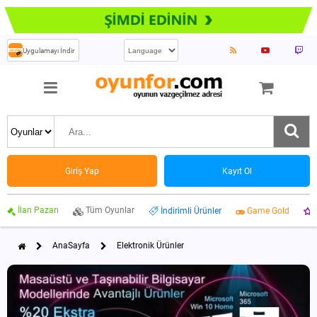
Uygulamayı İndir
Giriş Yap
Kayıt Ol
İlan Pazarı
Tüm Oyunlar
İndirimli Ürünler
Game Gold
AnaSayfa
Elektronik Ürünler