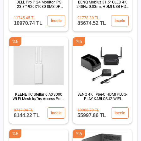
DELL Pro P 24 Monitor IPS
BENQ Mobiuz 31.5" OLED 4K
23.8"1920X1080 8MS DP
240Hz 0.03ms HDMI USB HDR
HDMI
500 Oyun Monitör
11745.45 TL
91778.30 TL
İncele
İncele
10970.74 TL
85674.52 TL
%6
%6
KEENETIC Stellar 6 AX3000
BENQ 4K Type-C HDMI PLUG-
Wi-Fi Mesh İç/Dış Access Point
PLAY KABLOSUZ WIFI
PoE 802.3atIP65
GORUNTU AKTARIM SUNUM
CIHAZI
8717.04 TL
59988.79 TL
İncele
İncele
8144.22 TL
55997.86 TL
%6
%6