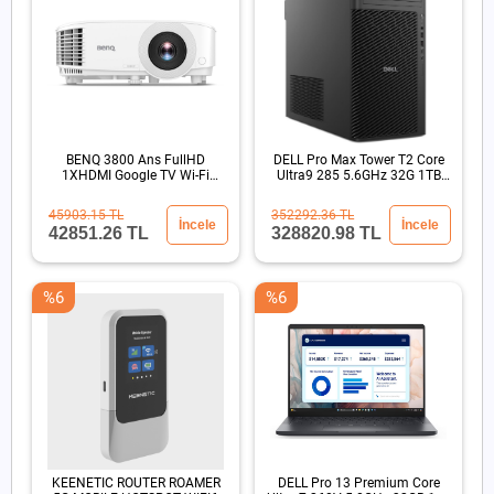
BENQ 3800 Ans FullHD
DELL Pro Max Tower T2 Core
1XHDMI Google TV Wi-Fi
Ultra9 285 5.6GHz 32G 1TB
15000:1 Kablosuz DLP
SSD RTX4PRO 4000
Projeksiyon
45903.15 TL
352292.36 TL
İncele
İncele
42851.26 TL
328820.98 TL
%6
%6
KEENETIC ROUTER ROAMER
DELL Pro 13 Premium Core