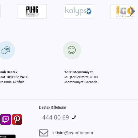
anlı Destek
%100 Memnuniyet
Saat
10:00
ile
24:00
Müşterilerimize %100
rasında Aktifdir
Memnuniyet Garantisi
Destek & İletişim
444 00 69
iletisim@oyunfor.com