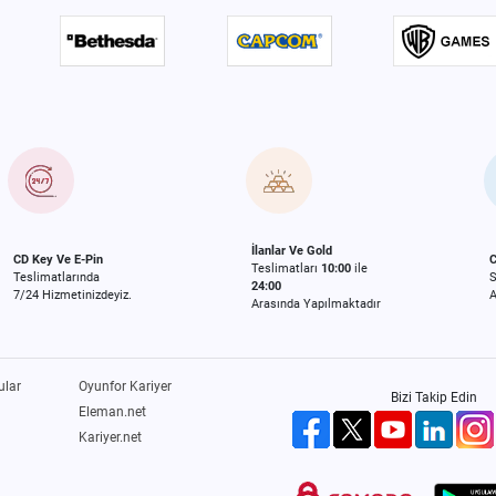
İlanlar Ve Gold
CD Key Ve E-Pin
C
Teslimatları
10:00
ile
Teslimatlarında
24:00
7/24 Hizmetinizdeyiz.
A
Arasında Yapılmaktadır
ular
Oyunfor Kariyer
Bizi Takip Edin
Eleman.net
Kariyer.net