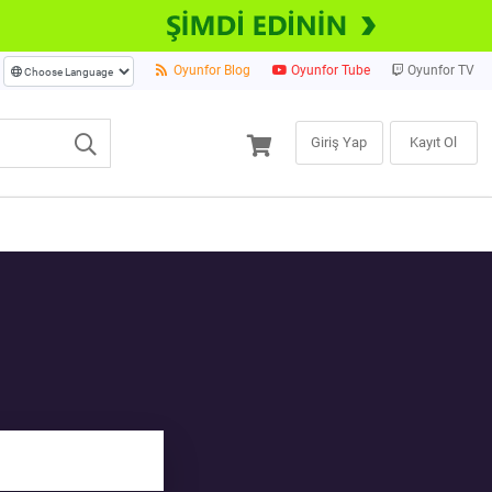
Oyunfor Blog
Oyunfor Tube
Oyunfor TV
Giriş Yap
Kayıt Ol