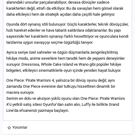
alanındaki unsurlar parçalanabiliyor; devasa dövüşler sadece
karakterleri değil, etrafı da etkiliyor. Bu da savaşları hem görsel olarak
daha etkileyici hem de stratejik açıdan daha çeşitli hale getiriyor.
Oyunda dört oynanış stili bulunuyor: Güçlü karakterler, teknik dövüşçüler,
hızlı hareket edenler ve hava tabanlı saldırılara odaklananlar. Bu yapı
sayesinde her karakterin oynanışı farklı hissettiriyor ve oyunculara kendi
tarzlarına uygun savaşçıyı seçme özgürlüğü tanıyor.
Ayrıca seriye özel sahneler ve özgün düşmanlarla zenginleştirilmiş
hikâye modu, anime severlere hem tanıdık hem de yepyeni deneyimler
sunuyor. Dressrosa, Whole Cake Island ve Wano gibi popüler hikâye
bölgeleri, etkileyici sinematiklerle oyun içinde yeniden hayat buluyor.
One Piece: Pirate Warriors 4, yalnızca bir dövüş oyunu değil; aynı
zamanda One Piece evrenine dair tutkuyu hissettiren dinamik bir
macera sunuyor.
Serinin en dolu ve aksiyon yüklü oyunu olan One Piece: Pirate Warriors
4’ü yetkili satış sitesi Oyunfor’dan satın alın, Luffy ile birlikte Grand
Line’da efsanenizi yazmaya başlayın.
Yorumlar