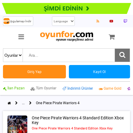
Uygulamayı İndir
Giriş Yap
Kayıt Ol
İlan Pazarı
Tüm Oyunlar
İndirimli Ürünler
Game Gold
...
One Piece Pirate Warriors 4
One Piece Pirate Warriors 4 Standard Edition Xbox
Key
One Piece Pirate Warriors 4 Standard Edition Xbox Key