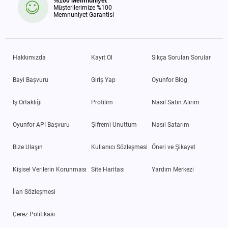
%100 Memnuniyet
Müşterilerimize %100
Memnuniyet Garantisi
Hakkımızda
Kayıt Ol
Sıkça Sorulan Sorular
Bayi Başvuru
Giriş Yap
Oyunfor Blog
İş Ortaklığı
Profilim
Nasıl Satın Alırım
Oyunfor API Başvuru
Şifremi Unuttum
Nasıl Satarım
Bize Ulaşın
Kullanıcı Sözleşmesi
Öneri ve Şikayet
Kişisel Verilerin Korunması
Site Haritası
Yardım Merkezi
İlan Sözleşmesi
Çerez Politikası