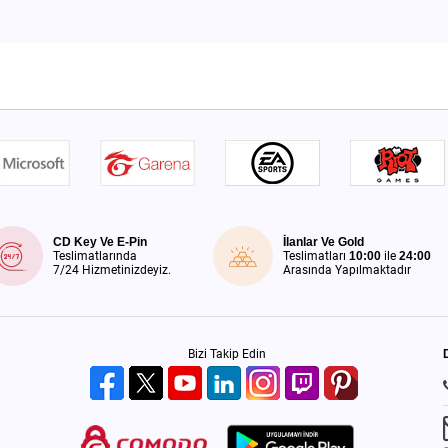
CD Key Ve E-Pin
İlanlar Ve Gold
Teslimatlarında
Teslimatları
10:00
ile
24:00
7/24 Hizmetinizdeyiz.
Arasında Yapılmaktadır
Bizi Takip Edin