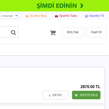
Oyunfor Blog
Oyunfor Tube
Oyunfor TV
Giriş Yap
Kayıt Ol
2870.00 TL
DETAY
SEPETE EKLE