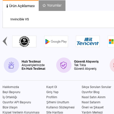
Yorumlar
Ürün Açıklaması
Invincible VS
Hızlı Teslimat
Güvenli Alışveriş
Alışverişlerinizde
Tek Tıkla
En Hızlı Teslimat
Güvenli Alışveriş
Hakkımızda
Kayıt Ol
Sıkça Sorulan Sorular
Bayi Başvuru
Giriş Yap
Oyunfor Blog
İş Ortaklığı
Profilim
Nasıl Satın Alırım
Oyunfor API Başvuru
Şifremi Unuttum
Nasıl Satarım
Bize Ulaşın
Kullanıcı Sözleşmesi
Öneri ve Şikayet
Kişisel Verilerin Korunması
Site Haritası
Yardım Merkezi