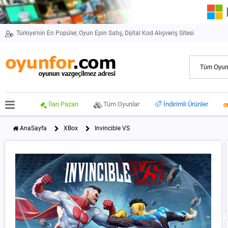
Türkiye'nin En Popüler, Oyun Epin Satış, Dijital Kod Alışveriş Sitesi
İlan Pazarı
Tüm Oyunlar
İndirimli Ürünler
AnaSayfa
XBox
Invincible VS