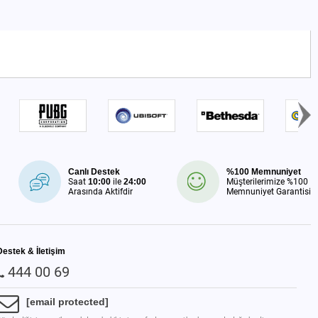
Canlı Destek
%100 Memnuniyet
Saat
10:00
ile
24:00
Müşterilerimize %100
Arasında Aktifdir
Memnuniyet Garantisi
Destek & İletişim
444 00 69
[email protected]