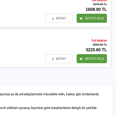
%4 İndirim
1675.00 TL
1608.00 TL
DETAY
SEPETE EKLE
%4 İndirim
3360.00 TL
3225.60 TL
DETAY
SEPETE EKLE
başınıza ya da arkadaşlarınızla mücadele edin, kabus gibi zindanlarda
rcih ettikleri oynanış biçimine göre karakterlerini detaylı bir şekilde