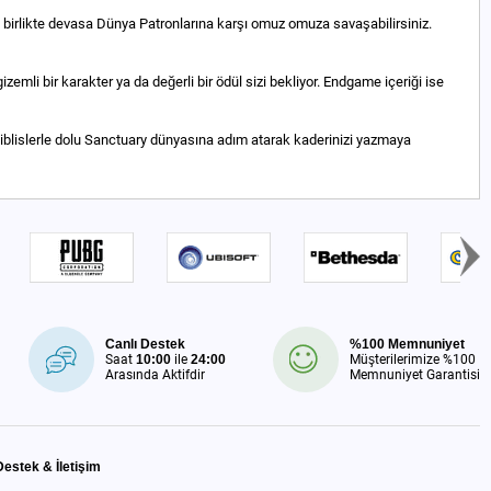
r, birlikte devasa Dünya Patronlarına karşı omuz omuza savaşabilirsiniz.
emli bir karakter ya da değerli bir ödül sizi bekliyor. Endgame içeriği ise
 iblislerle dolu Sanctuary dünyasına adım atarak kaderinizi yazmaya
Canlı Destek
%100 Memnuniyet
Saat
10:00
ile
24:00
Müşterilerimize %100
Arasında Aktifdir
Memnuniyet Garantisi
Destek & İletişim