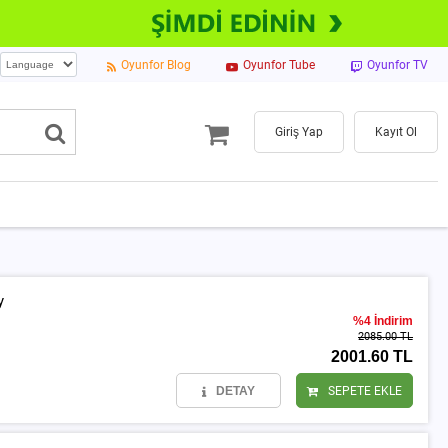
Oyunfor Blog
Oyunfor Tube
Oyunfor TV
Giriş Yap
Kayıt Ol
y
%4 İndirim
2085.00 TL
2001.60 TL
DETAY
SEPETE EKLE