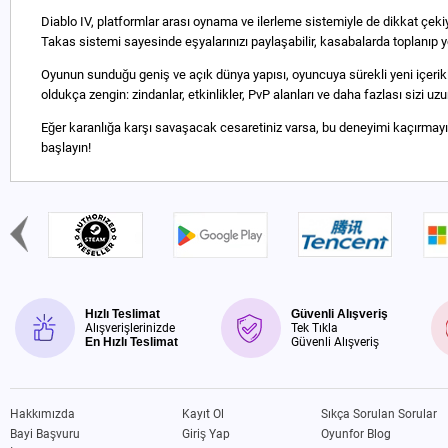
Diablo IV, platformlar arası oynama ve ilerleme sistemiyle de dikkat çeki
Takas sistemi sayesinde eşyalarınızı paylaşabilir, kasabalarda toplanıp yeni 
Oyunun sunduğu geniş ve açık dünya yapısı, oyuncuya sürekli yeni içerikler 
oldukça zengin: zindanlar, etkinlikler, PvP alanları ve daha fazlası sizi u
Eğer karanlığa karşı savaşacak cesaretiniz varsa, bu deneyimi kaçırmayın
başlayın!
Hızlı Teslimat
Güvenli Alışveriş
Alışverişlerinizde
Tek Tıkla
En Hızlı Teslimat
Güvenli Alışveriş
Hakkımızda
Kayıt Ol
Sıkça Sorulan Sorular
Bayi Başvuru
Giriş Yap
Oyunfor Blog