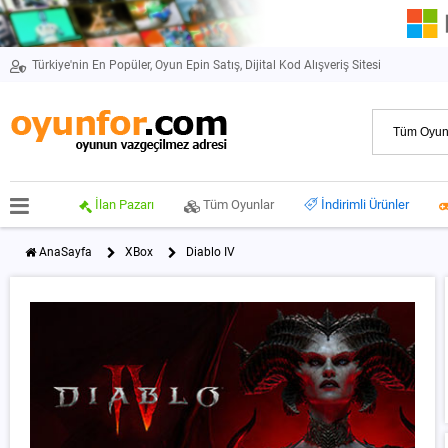
Türkiye'nin En Popüler, Oyun Epin Satış, Dijital Kod Alışveriş Sitesi
İlan Pazarı
Tüm Oyunlar
İndirimli Ürünler
AnaSayfa
XBox
Diablo IV