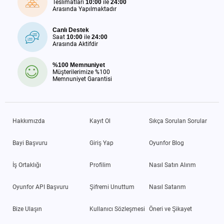
Teslimatları
10:00
ile
24:00
Arasında Yapılmaktadır
Canlı Destek
Saat
10:00
ile
24:00
Arasında Aktifdir
%100 Memnuniyet
Müşterilerimize %100
Memnuniyet Garantisi
Hakkımızda
Kayıt Ol
Sıkça Sorulan Sorular
Bayi Başvuru
Giriş Yap
Oyunfor Blog
İş Ortaklığı
Profilim
Nasıl Satın Alırım
Oyunfor API Başvuru
Şifremi Unuttum
Nasıl Satarım
Bize Ulaşın
Kullanıcı Sözleşmesi
Öneri ve Şikayet