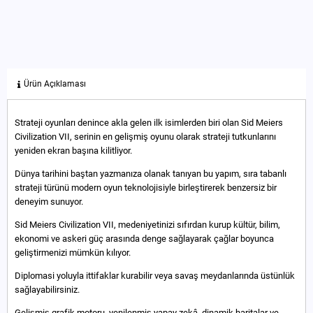
Ürün Açıklaması
Strateji oyunları denince akla gelen ilk isimlerden biri olan Sid Meiers
Civilization VII, serinin en gelişmiş oyunu olarak strateji tutkunlarını
yeniden ekran başına kilitliyor.
Dünya tarihini baştan yazmanıza olanak tanıyan bu yapım, sıra tabanlı
strateji türünü modern oyun teknolojisiyle birleştirerek benzersiz bir
deneyim sunuyor.
Sid Meiers Civilization VII, medeniyetinizi sıfırdan kurup kültür, bilim,
ekonomi ve askeri güç arasında denge sağlayarak çağlar boyunca
geliştirmenizi mümkün kılıyor.
Diplomasi yoluyla ittifaklar kurabilir veya savaş meydanlarında üstünlük
sağlayabilirsiniz.
Gelişmiş grafik motoru, yenilenmiş yapay zekâ, dinamik haritalar ve