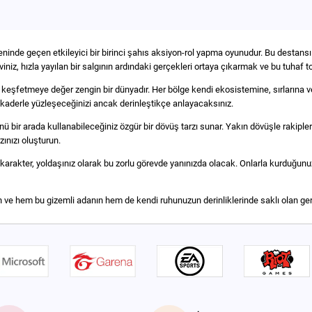
ninde geçen etkileyici bir birinci şahıs aksiyon-rol yapma oyunudur. Bu destansı
eviniz, hızla yayılan bir salgının ardındaki gerçekleri ortaya çıkarmak ve bu tuhaf
, keşfetmeye değer zengin bir dünyadır. Her bölge kendi ekosistemine, sırlarına ve 
ir kaderle yüzleşeceğinizi ancak derinleştikçe anlayacaksınız.
 bir arada kullanabileceğiniz özgür bir dövüş tarzı sunar. Yakın dövüşle rakipleri
ınızı oluşturun.
ok karakter, yoldaşınız olarak bu zorlu görevde yanınızda olacak. Onlarla kurduğunu
 ve hem bu gizemli adanın hem de kendi ruhunuzun derinliklerinde saklı olan ger