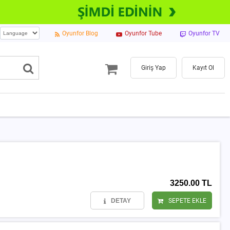
Oyunfor Blog
Oyunfor Tube
Oyunfor TV
Giriş Yap
Kayıt Ol
3250.00 TL
DETAY
SEPETE EKLE