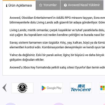
Yorumlar
Avowed Nasıl Yüklenir
Ürün Açıklaması
Avowed, Obsidian Entertainment’ın ödüllü RPG mirasını taşıyan, Eora evre
bilinmeyenlerle dolu Living Lands adlı gizemli bir adaya gönderiliyor. Gör
Living Lands; mistik ormanlar, çarpık kayalıklar ve tuhaf yaratıklarla dolu
sizi çağırır. Bu toprakların sizi neden kendine çektiğini ve burada nasıl b
Savaş sistemi tamamen size özgüdür. Kılıç, yay, kalkan, büyü ya da tümünü
elementleri kontrol edin. Kombinasyonları deneyimleyin ve kendi oyun tarz
Yalnız da değilsiniz. Eski bir paralı asker, ilginç bir büyücü ve daha birç
gidişatını doğrudan etkiler.
Avowed’u Xbox Key formatında yetkili satış sitesi Oyunfor’dan temin edin