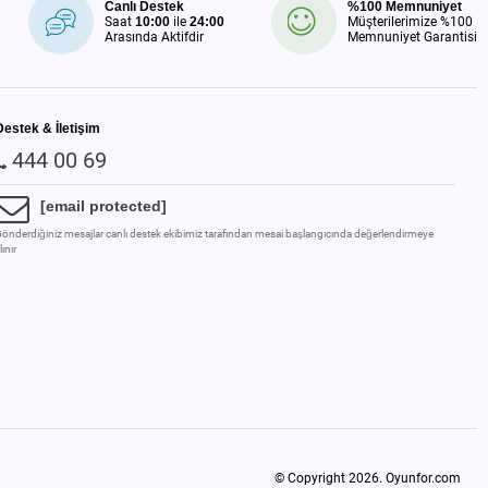
Canlı Destek
%100 Memnuniyet
Saat
10:00
ile
24:00
Müşterilerimize %100
Arasında Aktifdir
Memnuniyet Garantisi
Destek & İletişim
444 00 69
[email protected]
önderdiğiniz mesajlar canlı destek ekibimiz tarafından mesai başlangıcında değerlendirmeye
lınır
© Copyright 2026.
Oyunfor.com