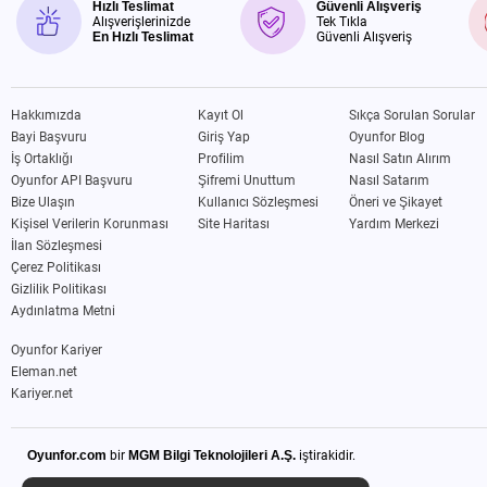
Hızlı Teslimat
Güvenli Alışveriş
Alışverişlerinizde
Tek Tıkla
En Hızlı Teslimat
Güvenli Alışveriş
Hakkımızda
Kayıt Ol
Sıkça Sorulan Sorular
Bayi Başvuru
Giriş Yap
Oyunfor Blog
İş Ortaklığı
Profilim
Nasıl Satın Alırım
Oyunfor API Başvuru
Şifremi Unuttum
Nasıl Satarım
Bize Ulaşın
Kullanıcı Sözleşmesi
Öneri ve Şikayet
Kişisel Verilerin Korunması
Site Haritası
Yardım Merkezi
İlan Sözleşmesi
Çerez Politikası
Gizlilik Politikası
Aydınlatma Metni
Oyunfor Kariyer
Eleman.net
Kariyer.net
Oyunfor.com
bir
MGM Bilgi Teknolojileri A.Ş.
iştirakidir.