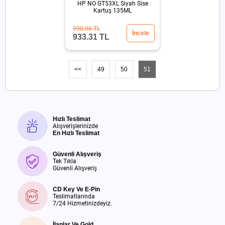
HP NO GT53XL Siyah Sise
Kartuş 135ML
990.96 TL
İncele
933.31 TL
<<
49
50
51
Hızlı Teslimat
Alışverişlerinizde
En Hızlı Teslimat
Güvenli Alışveriş
Tek Tıkla
Güvenli Alışveriş
CD Key Ve E-Pin
Teslimatlarında
7/24 Hizmetinizdeyiz.
İlanlar Ve Gold