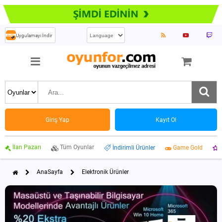
Uygulamayı İndir
Giriş Yap
Kayıt Ol
İlan Pazarı
Tüm Oyunlar
İndirimli Ürünler
Game Gold
AnaSayfa
Elektronik Ürünler