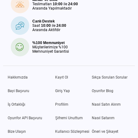
Teslimatları
10:00
ile
24:00
Arasında Yapılmaktadır
Canlı Destek
Saat
10:00
ile
24:00
Arasında Aktifdir
%100 Memnuniyet
Müşterilerimize %100
Memnuniyet Garantisi
Hakkımızda
Kayıt Ol
Sıkça Sorulan Sorular
Bayi Başvuru
Giriş Yap
Oyunfor Blog
İş Ortaklığı
Profilim
Nasıl Satın Alırım
Oyunfor API Başvuru
Şifremi Unuttum
Nasıl Satarım
Bize Ulaşın
Kullanıcı Sözleşmesi
Öneri ve Şikayet