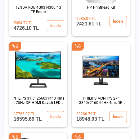
TENDA ROU 4G03 N300 4G
HP Printhead Kit
LTE Router
2585.87 TL
İncele
5054.77 TL
2421.61 TL
İncele
4726.10 TL
%6
%6
PHILIPS 31.5" 2560x1440 4ms
PHILIPS MON IPS 27"
75Hz DP HDMI Kavisli LED
3840x2160 60Hz 4ms DP
Monitör
HDMI
17765.07 TL
20286.79 TL
İncele
İncele
16595.69 TL
18948.93 TL
%6
%6