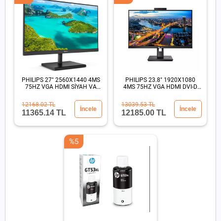
PHILIPS 27" 2560X1440 4MS
PHILIPS 23.8" 1920X1080
75HZ VGA HDMI SİYAH VA
4MS 75HZ VGA HDMI DVI-D
LCD MONİTÖR
SİYAH LED MONİTÖR
12168.02 TL
13039.53 TL
İncele
İncele
11365.14 TL
12185.00 TL
%5