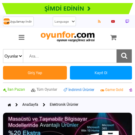
Uygulamayı İndir
Giriş Yap
Kayıt Ol
İlan Pazarı
Tüm Oyunlar
İndirimli Ürünler
Game Gold
AnaSayfa
Elektronik Ürünler