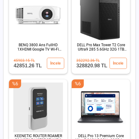
BENQ 3800 Ans FullHD
DELL Pro Max Tower T2 Core
1XHDMI Google TV Wi-Fi
Ultra9 285 5.6GHz 32G 1TB
15000:1 Kablosuz DLP
SSD RTX4PRO 4000
Projeksiyon
45903.15 TL
352292.36 TL
İncele
İncele
42851.26 TL
328820.98 TL
%6
%6
KEENETIC ROUTER ROAMER
DELL Pro 13 Premium Core