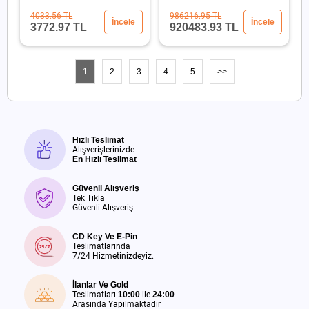
2x1100W
4033.56 TL
986216.95 TL
İncele
İncele
3772.97 TL
920483.93 TL
1
2
3
4
5
>>
Hızlı Teslimat
Alışverişlerinizde
En Hızlı Teslimat
Güvenli Alışveriş
Tek Tıkla
Güvenli Alışveriş
CD Key Ve E-Pin
Teslimatlarında
7/24 Hizmetinizdeyiz.
İlanlar Ve Gold
Teslimatları
10:00
ile
24:00
Arasında Yapılmaktadır