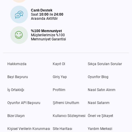
Canlı Destek
Saat
10:00
ile
24:00
Arasında Aktifdir
%100 Memnuniyet
Müşterilerimize %100
Memnuniyet Garantisi
Hakkımızda
Kayıt Ol
Sıkça Sorulan Sorular
Bayi Başvuru
Giriş Yap
Oyunfor Blog
İş Ortaklığı
Profilim
Nasıl Satın Alırım
Oyunfor API Başvuru
Şifremi Unuttum
Nasıl Satarım
Bize Ulaşın
Kullanıcı Sözleşmesi
Öneri ve Şikayet
Kişisel Verilerin Korunması
Site Haritası
Yardım Merkezi