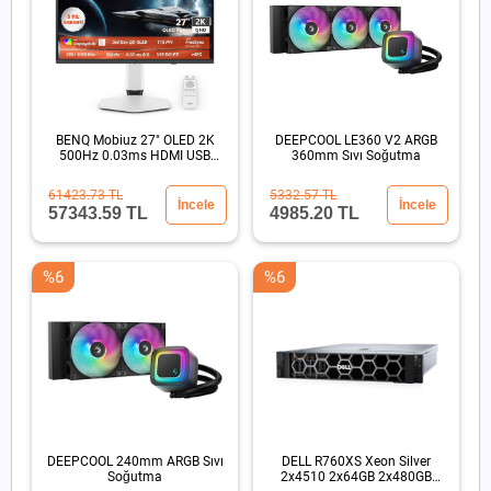
BENQ Mobiuz 27" OLED 2K
DEEPCOOL LE360 V2 ARGB
500Hz 0.03ms HDMI USB
360mm Sıvı Soğutma
HDR500 Eye Care Oyun
Monitörü
61423.73 TL
5332.57 TL
İncele
İncele
57343.59 TL
4985.20 TL
%6
%6
DEEPCOOL 240mm ARGB Sıvı
DELL R760XS Xeon Silver
Soğutma
2x4510 2x64GB 2x480GB