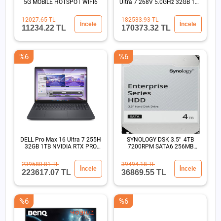
5G MOBILE HOTSPOT WIFI6
Ultra 7 268V 5.0GHz 32GB 1TB
SSD 13.3" Win11 Pro
12027.65 TL
182533.93 TL
İncele
İncele
11234.22 TL
170373.32 TL
%6
%6
DELL Pro Max 16 Ultra 7 255H
SYNOLOGY DSK 3.5'' 4TB
32GB 1TB NVIDIA RTX PRO
7200RPM SATA6 256MB
500 Blackwell
SİYAH
239580.81 TL
39494.18 TL
İncele
İncele
223617.07 TL
36869.55 TL
%6
%6