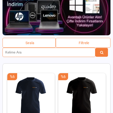
Sırala
Filtrele
%6
%6