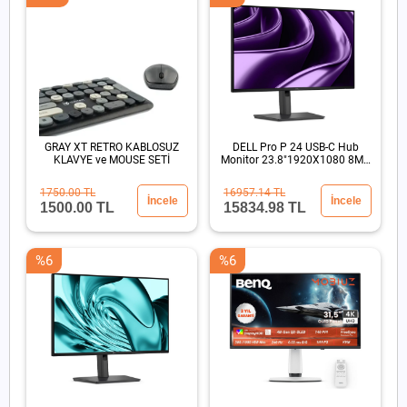
GRAY XT RETRO KABLOSUZ
DELL Pro P 24 USB-C Hub
KLAVYE ve MOUSE SETİ
Monitor 23.8"1920X1080 8MS
DP HDMI USB-C
1750.00 TL
16957.14 TL
İncele
İncele
1500.00 TL
15834.98 TL
%6
%6