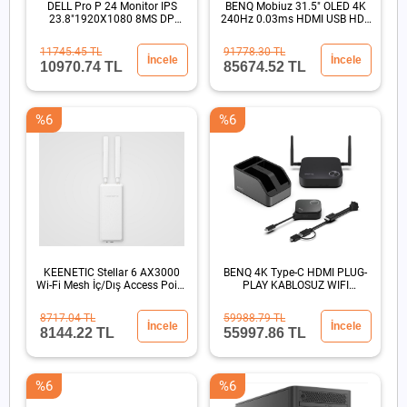
DELL Pro P 24 Monitor IPS
BENQ Mobiuz 31.5" OLED 4K
23.8"1920X1080 8MS DP
240Hz 0.03ms HDMI USB HDR
HDMI
500 Oyun Monitör
11745.45 TL
91778.30 TL
İncele
İncele
10970.74 TL
85674.52 TL
%6
%6
KEENETIC Stellar 6 AX3000
BENQ 4K Type-C HDMI PLUG-
Wi-Fi Mesh İç/Dış Access Point
PLAY KABLOSUZ WIFI
PoE 802.3atIP65
GORUNTU AKTARIM SUNUM
CIHAZI
8717.04 TL
59988.79 TL
İncele
İncele
8144.22 TL
55997.86 TL
%6
%6