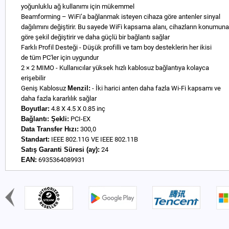
yoğunluklu ağ kullanımı için mükemmel
Beamforming – WiFi’a bağlanmak isteyen cihaza göre antenler sinyal
dağılımını değiştirir. Bu sayede WiFi kapsama alanı, cihazların konumuna
göre şekil değiştirir ve daha güçlü bir bağlantı sağlar
Farklı Profil Desteği - Düşük profilli ve tam boy desteklerin her ikisi
de tüm PC'ler için uygundur
2 × 2 MIMO - Kullanıcılar yüksek hızlı kablosuz bağlantıya kolayca
erişebilir
Geniş Kablosuz
Menzil:
- İki harici anten daha fazla Wi-Fi kapsamı ve
daha fazla kararlılık sağlar
Boyutlar:
4.8 X 4.5 X 0.85 inç
Bağlantı:
Şekli:
PCI-EX
Data Transfer Hızı:
300,0
Standart:
IEEE 802.11G VE IEEE 802.11B
Satış Garanti Süresi (ay):
24
EAN:
6935364089931