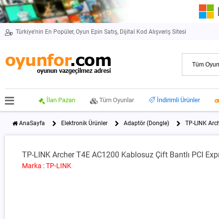
Türkiye'nin En Popüler, Oyun Epin Satış, Dijital Kod Alışveriş Sitesi
İlan Pazarı
Tüm Oyunlar
İndirimli Ürünler
AnaSayfa
Elektronik Ürünler
Adaptör (Dongle)
TP-LINK Arch
TP-LINK Archer T4E AC1200 Kablosuz Çift Bantlı PCI Exp
Marka : TP-LINK