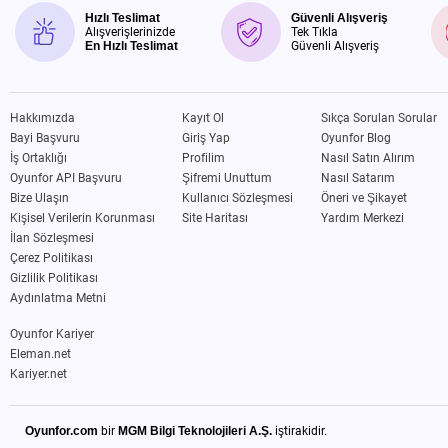
Hızlı Teslimat
Güvenli Alışveriş
Alışverişlerinizde
Tek Tıkla
En Hızlı Teslimat
Güvenli Alışveriş
Hakkımızda
Kayıt Ol
Sıkça Sorulan Sorular
Bayi Başvuru
Giriş Yap
Oyunfor Blog
İş Ortaklığı
Profilim
Nasıl Satın Alırım
Oyunfor API Başvuru
Şifremi Unuttum
Nasıl Satarım
Bize Ulaşın
Kullanıcı Sözleşmesi
Öneri ve Şikayet
Kişisel Verilerin Korunması
Site Haritası
Yardım Merkezi
İlan Sözleşmesi
Çerez Politikası
Gizlilik Politikası
Aydınlatma Metni
Oyunfor Kariyer
Eleman.net
Kariyer.net
Oyunfor.com
bir
MGM Bilgi Teknolojileri A.Ş.
iştirakidir.