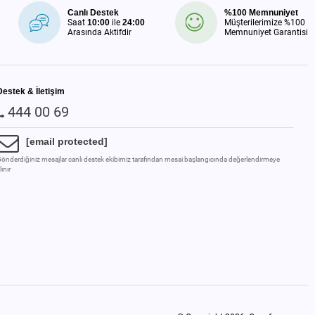
Canlı Destek
%100 Memnuniyet
Saat
10:00
ile
24:00
Müşterilerimize %100
Arasında Aktifdir
Memnuniyet Garantisi
Destek & İletişim
444 00 69
[email protected]
önderdiğiniz mesajlar canlı destek ekibimiz tarafından mesai başlangıcında değerlendirmeye
lınır