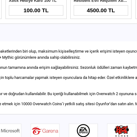
Xbox Hediye Kartı 100 TL
Resident Evil Requiem Xbox Key
100.00 TL
4500.00 TL
ketlerinden biri olup, maksimum kişiselleştirme ve içerik erişimi isteyen oyuncul
+ Mythic görünümlere anında sahip olabilirsiniz.
zonun tamamına anında erişim sağlayabilirsiniz. Sezonluk ödülleri zaman kaybetm
toplu harcamalar yapmak isteyen oyunculara da hitap eder. Özel etkinliklere ait s
r ve doğrudan kullanılabilir. Bu içeriği kullanabilmek için Overwatch 2 oyununa s
 etmek için 10000 Overwatch Coins’i yetkili satış sitesi Oyunfor’dan satın alı