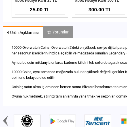
Xbox Hediye Kartı 25 TL
Xbox Hediye Kartı 300 TL
25.00 TL
300.00 TL
Yorumlar
Ürün Açıklaması
10000 Overwatch Coins, Overwatch 2'deki en yüksek seviye dijital para pa
her sezonun içeriklerini hızlıca açabilir ve mağazada sunulan Legendary 
Ayrıca bu coin miktarıyla onlarca kademe kilidini tek seferde açarak se
10000 Coins, aynı zamanda mağazada bulunan yüksek değerli içerikler için 
coinlerle kolayca elde edilir.
Coinler, satın alma işleminden hemen sonra Blizzard hesabınıza tanımlanı
Oyuna hükmetmek, stilinizi tam anlamıyla yansıtmak ve sezonları domine