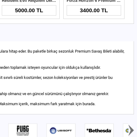
Resident Evil Requiem Deluxe Edition Xbox Key
Forza Horizon 6 Premium Upgrade Xbox Key
5000.00 TL
3400.00 TL
ara hitap eder. Bu paketle birkaç sezonluk Premium Savaş Bileti alabilir,
eden toplamak isteyen oyuncular için oldukça kullanışlıdır.
ınırlı süreli kostümler, sezon koleksiyonları ve prestij ürünler bu
ahip olmanız ve en güncel sürümünü çalıştırıyor olmanız gerekir.
n. Maksimum içerik, maksimum fark yaratmak için burada.