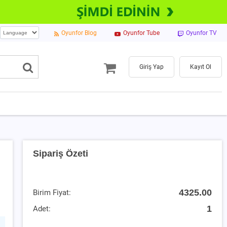
Oyunfor Blog
Oyunfor Tube
Oyunfor TV
Giriş Yap
Kayıt Ol
Sipariş Özeti
4325.00
Birim Fiyat:
1
Adet: