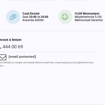
Canlı Destek
%100 Memnuniyet
Saat
10:00
ile
24:00
Müşterilerimize %100
Arasında Aktifdir
Memnuniyet Garantisi
Destek & İletişim
444 00 69
[email protected]
önderdiğiniz mesajlar canlı destek ekibimiz tarafından mesai başlangıcında değerlendirmeye
lınır