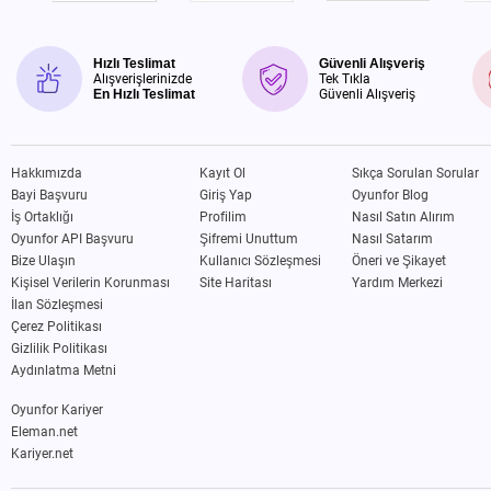
Hızlı Teslimat
Güvenli Alışveriş
Alışverişlerinizde
Tek Tıkla
En Hızlı Teslimat
Güvenli Alışveriş
Hakkımızda
Kayıt Ol
Sıkça Sorulan Sorular
Bayi Başvuru
Giriş Yap
Oyunfor Blog
İş Ortaklığı
Profilim
Nasıl Satın Alırım
Oyunfor API Başvuru
Şifremi Unuttum
Nasıl Satarım
Bize Ulaşın
Kullanıcı Sözleşmesi
Öneri ve Şikayet
Kişisel Verilerin Korunması
Site Haritası
Yardım Merkezi
İlan Sözleşmesi
Çerez Politikası
Gizlilik Politikası
Aydınlatma Metni
Oyunfor Kariyer
Eleman.net
Kariyer.net