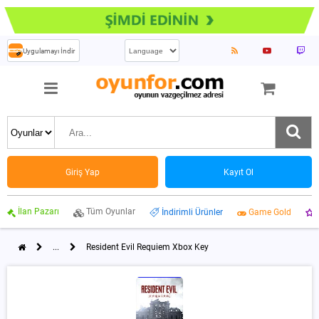
Uygulamayı İndir
Giriş Yap
Kayıt Ol
İlan Pazarı
Tüm Oyunlar
İndirimli Ürünler
Game Gold
...
Resident Evil Requiem Xbox Key