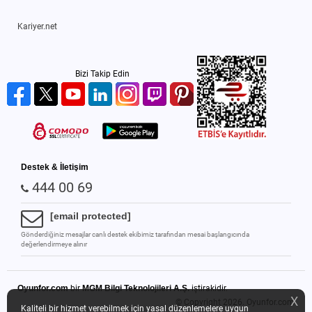
Kariyer.net
Bizi Takip Edin
Destek & İletişim
444 00 69
[email protected]
Gönderdiğiniz mesajlar canlı destek ekibimiz tarafından mesai başlangıcında
değerlendirmeye alınır
Oyunfor.com
bir
MGM Bilgi Teknolojileri A.Ş.
iştirakidir.
X
© Copyright 2026.
Oyunfor.com
Kaliteli bir hizmet verebilmek için yasal düzenlemelere uygun