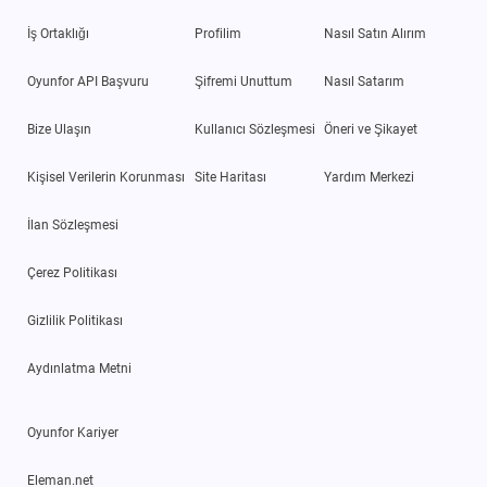
İş Ortaklığı
Profilim
Nasıl Satın Alırım
Oyunfor API Başvuru
Şifremi Unuttum
Nasıl Satarım
Bize Ulaşın
Kullanıcı Sözleşmesi
Öneri ve Şikayet
Kişisel Verilerin Korunması
Site Haritası
Yardım Merkezi
İlan Sözleşmesi
Çerez Politikası
Gizlilik Politikası
Aydınlatma Metni
Oyunfor Kariyer
Eleman.net