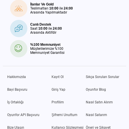
İlanlar Ve Gold
Teslimatları
10:00
ile
24:00
Arasında Yapılmaktadır
Canlı Destek
Saat
10:00
ile
24:00
Arasında Aktifdir
%100 Memnuniyet
Müşterilerimize %100
Memnuniyet Garantisi
Hakkımızda
Kayıt Ol
Sıkça Sorulan Sorular
Bayi Başvuru
Giriş Yap
Oyunfor Blog
İş Ortaklığı
Profilim
Nasıl Satın Alırım
Oyunfor API Başvuru
Şifremi Unuttum
Nasıl Satarım
Bize Ulaşın
Kullanıcı Sözleşmesi
Öneri ve Şikayet