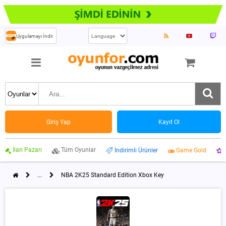
Uygulamayı İndir
Giriş Yap
Kayıt Ol
İlan Pazarı
Tüm Oyunlar
İndirimli Ürünler
Game Gold
...
NBA 2K25 Standard Edition Xbox Key