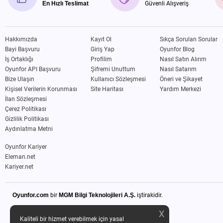
En Hızlı Teslimat
Güvenli Alışveriş
Hakkımızda
Kayıt Ol
Sıkça Sorulan Sorular
Bayi Başvuru
Giriş Yap
Oyunfor Blog
İş Ortaklığı
Profilim
Nasıl Satın Alırım
Oyunfor API Başvuru
Şifremi Unuttum
Nasıl Satarım
Bize Ulaşın
Kullanıcı Sözleşmesi
Öneri ve Şikayet
Kişisel Verilerin Korunması
Site Haritası
Yardım Merkezi
İlan Sözleşmesi
Çerez Politikası
Gizlilik Politikası
Aydınlatma Metni
Oyunfor Kariyer
Eleman.net
Kariyer.net
Oyunfor.com
bir
MGM Bilgi Teknolojileri A.Ş.
iştirakidir.
X
Kaliteli bir hizmet verebilmek için yasal