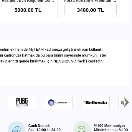
Resident Evil Requiem Deluxe Edition Xbox Key
Forza Horizon 6 Premium Upgrade Xbox Key
5000.00 TL
3400.00 TL
çlendirmek hem de MyTEAM kadronuzu geliştirmek için kullanılır.
larını kadronuza katmak da bu para birimi sayesinde mümkün. İster
 rakiplerinizi geride bırakmak için NBA 2K25 VC Pack’i keşfedin.
Canlı Destek
%100 Memnuniyet
Saat
10:00
ile
24:00
Müşterilerimize %100