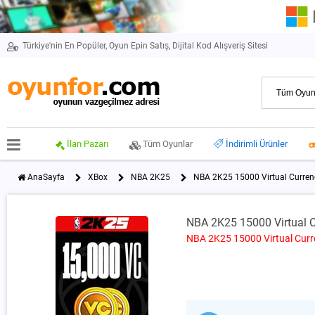
Türkiye'nin En Popüler, Oyun Epin Satış, Dijital Kod Alışveriş Sitesi
İlan Pazarı
Tüm Oyunlar
İndirimli Ürünler
AnaSayfa
XBox
NBA 2K25
NBA 2K25 15000 Virtual Curren
NBA 2K25 15000 Virtual 
NBA 2K25 15000 Virtual Cur