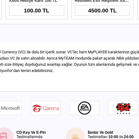
Xbox Hediye Kartı 100 TL
Resident Evil Requiem Xbox Key
100.00 TL
4500.00 TL
al Currency (VC) ile dolu bir içerik sunar. VC’ler, hem MyPLAYER karakterinizi gü
a fazlası VC ile satın alınabilir. Ayrıca MyTEAM modunda paket açarak NBA yıldız
keti size ihtiyaç duyduğunuz avantajı sağlar. Oyunun tüm alanlarında gelişmek ve
yunfor’dan temin edebilirsiniz.
CD Key Ve E-Pin
İlanlar Ve Gold
Teslimatlarında
Teslimatları
10:00
ile
24:00