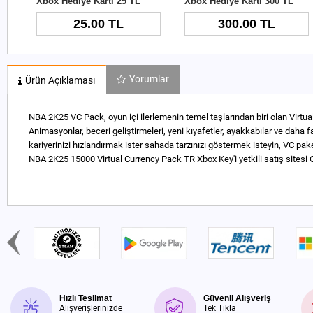
Xbox Hediye Kartı 25 TL
Xbox Hediye Kartı 300 TL
25.00 TL
300.00 TL
Yorumlar
Ürün Açıklaması
NBA 2K25 VC Pack, oyun içi ilerlemenin temel taşlarından biri olan Virtu
Animasyonlar, beceri geliştirmeleri, yeni kıyafetler, ayakkabılar ve dah
kariyerinizi hızlandırmak ister sahada tarzınızı göstermek isteyin, VC pa
NBA 2K25 15000 Virtual Currency Pack TR Xbox Key'i yetkili satış sitesi O
Hızlı Teslimat
Güvenli Alışveriş
Alışverişlerinizde
Tek Tıkla