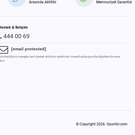
Arasında Aktifdir
Memnuniyet Garantisi
Destek & İletişim
444 00 69
[email protected]
önderdiğiniz mesajlar canlı destek ekibimiz tarafından mesai başlangıcında değerlendirmeye
lınır
© Copyright 2026.
Oyunfor.com