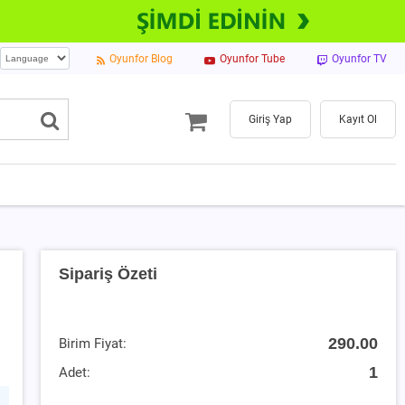
Oyunfor Blog
Oyunfor Tube
Oyunfor TV
Giriş Yap
Kayıt Ol
Sipariş Özeti
290.00
Birim Fiyat:
1
Adet: