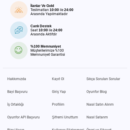
İlanlar Ve Gold
Teslimatları
10:00
ile
24:00
Arasında Yapılmaktadır
Canlı Destek
Saat
10:00
ile
24:00
Arasında Aktifdir
%100 Memnuniyet
Müşterilerimize %100
Memnuniyet Garantisi
Hakkımızda
Kayıt Ol
Sıkça Sorulan Sorular
Bayi Başvuru
Giriş Yap
Oyunfor Blog
İş Ortaklığı
Profilim
Nasıl Satın Alırım
Oyunfor API Başvuru
Şifremi Unuttum
Nasıl Satarım
Bize Ulaşın
Kullanıcı Sözleşmesi
Öneri ve Şikayet