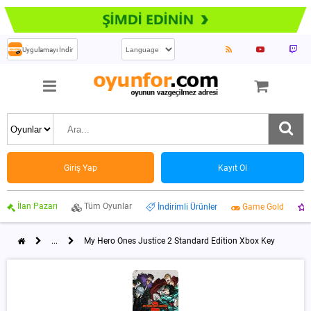
Uygulamayı İndir
Giriş Yap
Kayıt Ol
İlan Pazarı
Tüm Oyunlar
İndirimli Ürünler
Game Gold
...
My Hero Ones Justice 2 Standard Edition Xbox Key