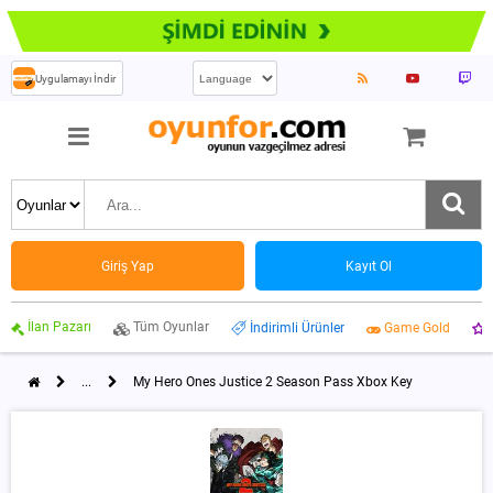
Uygulamayı İndir
Giriş Yap
Kayıt Ol
İlan Pazarı
Tüm Oyunlar
İndirimli Ürünler
Game Gold
...
My Hero Ones Justice 2 Season Pass Xbox Key