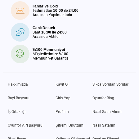
İlanlar Ve Gold
Teslimatları
10:00
ile
24:00
Arasında Yapılmaktadır
Canlı Destek
Saat
10:00
ile
24:00
Arasında Aktifdir
%100 Memnuniyet
Müşterilerimize %100
Memnuniyet Garantisi
Hakkımızda
Kayıt Ol
Sıkça Sorulan Sorular
Bayi Başvuru
Giriş Yap
Oyunfor Blog
İş Ortaklığı
Profilim
Nasıl Satın Alırım
Oyunfor API Başvuru
Şifremi Unuttum
Nasıl Satarım
Bize Ulaşın
Kullanıcı Sözleşmesi
Öneri ve Şikayet