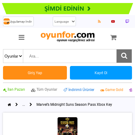
Uygulamayı İndir
Giriş Yap
Kayıt Ol
İlan Pazarı
Tüm Oyunlar
İndirimli Ürünler
Game Gold
...
Marvel’s Midnight Suns Season Pass Xbox Key