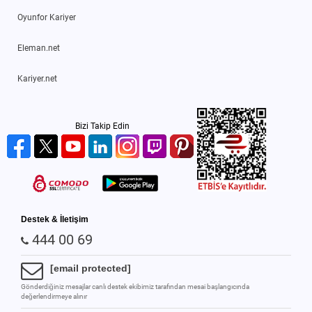
Oyunfor Kariyer
Eleman.net
Kariyer.net
Bizi Takip Edin
Destek & İletişim
444 00 69
[email protected]
Gönderdiğiniz mesajlar canlı destek ekibimiz tarafından mesai başlangıcında
değerlendirmeye alınır