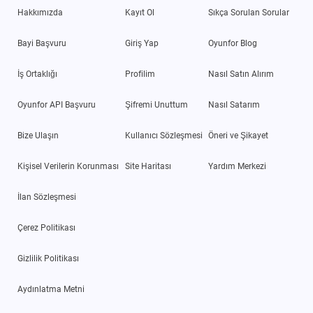
Hakkımızda
Kayıt Ol
Sıkça Sorulan Sorular
Bayi Başvuru
Giriş Yap
Oyunfor Blog
İş Ortaklığı
Profilim
Nasıl Satın Alırım
Oyunfor API Başvuru
Şifremi Unuttum
Nasıl Satarım
Bize Ulaşın
Kullanıcı Sözleşmesi
Öneri ve Şikayet
Kişisel Verilerin Korunması
Site Haritası
Yardım Merkezi
İlan Sözleşmesi
Çerez Politikası
Gizlilik Politikası
Aydınlatma Metni