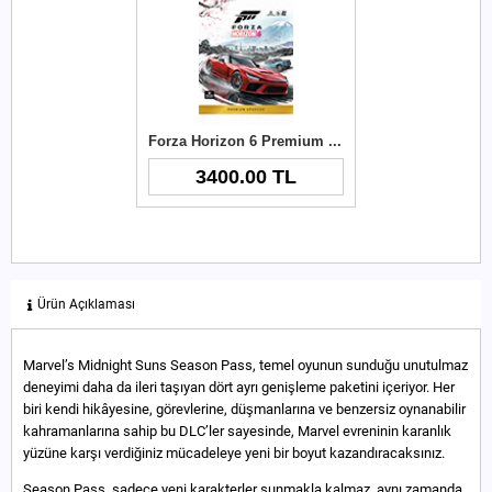
Forza Horizon 6 Premium Upgrade Xbox Key
3400.00 TL
Ürün Açıklaması
Marvel’s Midnight Suns Season Pass, temel oyunun sunduğu unutulmaz
deneyimi daha da ileri taşıyan dört ayrı genişleme paketini içeriyor. Her
biri kendi hikâyesine, görevlerine, düşmanlarına ve benzersiz oynanabilir
kahramanlarına sahip bu DLC’ler sayesinde, Marvel evreninin karanlık
yüzüne karşı verdiğiniz mücadeleye yeni bir boyut kazandıracaksınız.
Season Pass, sadece yeni karakterler sunmakla kalmaz, aynı zamanda