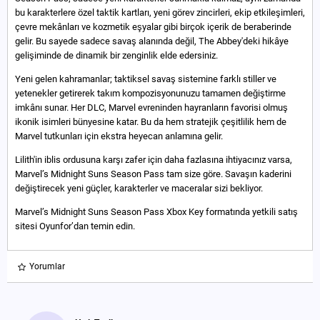
bu karakterlere özel taktik kartları, yeni görev zincirleri, ekip etkileşimleri,
çevre mekânları ve kozmetik eşyalar gibi birçok içerik de beraberinde
gelir. Bu sayede sadece savaş alanında değil, The Abbey'deki hikâye
gelişiminde de dinamik bir zenginlik elde edersiniz.
Yeni gelen kahramanlar; taktiksel savaş sistemine farklı stiller ve
yetenekler getirerek takım kompozisyonunuzu tamamen değiştirme
imkânı sunar. Her DLC, Marvel evreninden hayranların favorisi olmuş
ikonik isimleri bünyesine katar. Bu da hem stratejik çeşitlilik hem de
Marvel tutkunları için ekstra heyecan anlamına gelir.
Lilith'in iblis ordusuna karşı zafer için daha fazlasına ihtiyacınız varsa,
Marvel’s Midnight Suns Season Pass tam size göre. Savaşın kaderini
değiştirecek yeni güçler, karakterler ve maceralar sizi bekliyor.
Marvel’s Midnight Suns Season Pass Xbox Key formatında yetkili satış
sitesi Oyunfor’dan temin edin.
Yorumlar