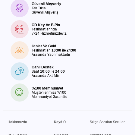
Güvenli Alışveriş
Tek Tıkla
Güvenli Alışveriş
CD Key Ve E-Pin
Teslimatlarında
7/24 Hizmetinizdeyiz.
İlanlar Ve Gold
Teslimatları
10:00
ile
24:00
Arasında Yapılmaktadır
Canlı Destek
Saat
10:00
ile
24:00
Arasında Aktifdir
%100 Memnuniyet
Müşterilerimize %100
Memnuniyet Garantisi
Hakkımızda
Kayıt Ol
Sıkça Sorulan Sorular