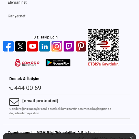
Eleman.net
Kariyer.net
Bizi Takip Edin
Destek & İletişim
444 00 69
[email protected]
Gönderdiğiniz mesajlar canlı destek ekibimiz tarafından mesai başlangıcında
değerlendirmeye alınır
Oyunfor.com
bir
MGM Bilgi Teknolojileri A.Ş.
iştirakidir.
X
© Copyright 2026.
Oyunfor.com