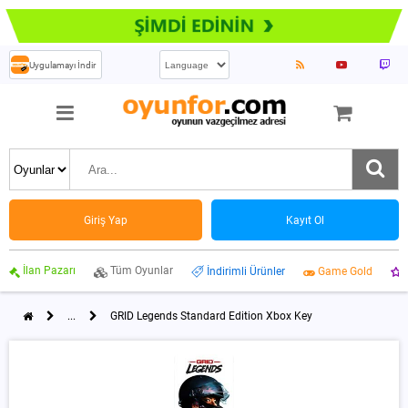
Uygulamayı İndir
Giriş Yap
Kayıt Ol
İlan Pazarı
Tüm Oyunlar
İndirimli Ürünler
Game Gold
...
GRID Legends Standard Edition Xbox Key