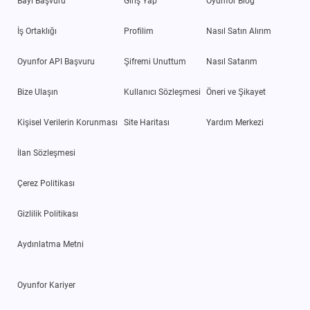
Bayi Başvuru
Giriş Yap
Oyunfor Blog
İş Ortaklığı
Profilim
Nasıl Satın Alırım
Oyunfor API Başvuru
Şifremi Unuttum
Nasıl Satarım
Bize Ulaşın
Kullanıcı Sözleşmesi
Öneri ve Şikayet
Kişisel Verilerin Korunması
Site Haritası
Yardım Merkezi
İlan Sözleşmesi
Çerez Politikası
Gizlilik Politikası
Aydınlatma Metni
Oyunfor Kariyer