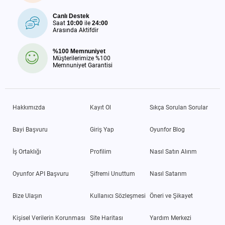
Canlı Destek
Saat
10:00
ile
24:00
Arasında Aktifdir
%100 Memnuniyet
Müşterilerimize %100
Memnuniyet Garantisi
Hakkımızda
Kayıt Ol
Sıkça Sorulan Sorular
Bayi Başvuru
Giriş Yap
Oyunfor Blog
İş Ortaklığı
Profilim
Nasıl Satın Alırım
Oyunfor API Başvuru
Şifremi Unuttum
Nasıl Satarım
Bize Ulaşın
Kullanıcı Sözleşmesi
Öneri ve Şikayet
Kişisel Verilerin Korunması
Site Haritası
Yardım Merkezi