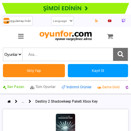
Uygulamayı İndir
Giriş Yap
Kayıt Ol
İlan Pazarı
Tüm Oyunlar
İndirimli Ürünler
Game Gold
...
Destiny 2 Shadowkeep Paketi Xbox Key