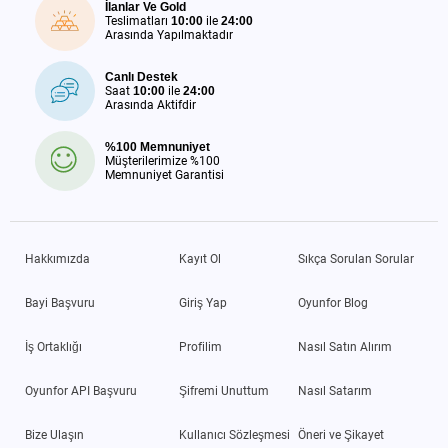
İlanlar Ve Gold
Teslimatları
10:00
ile
24:00
Arasında Yapılmaktadır
Canlı Destek
Saat
10:00
ile
24:00
Arasında Aktifdir
%100 Memnuniyet
Müşterilerimize %100
Memnuniyet Garantisi
Hakkımızda
Kayıt Ol
Sıkça Sorulan Sorular
Bayi Başvuru
Giriş Yap
Oyunfor Blog
İş Ortaklığı
Profilim
Nasıl Satın Alırım
Oyunfor API Başvuru
Şifremi Unuttum
Nasıl Satarım
Bize Ulaşın
Kullanıcı Sözleşmesi
Öneri ve Şikayet