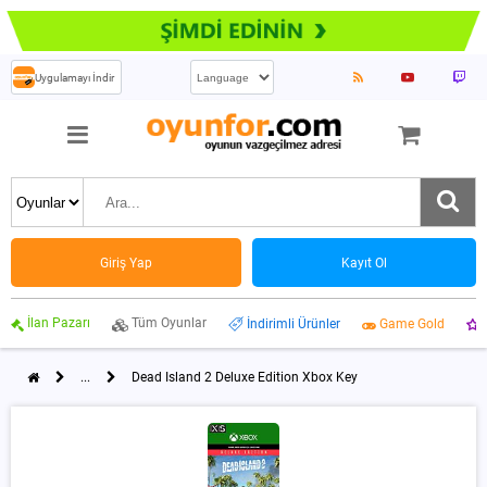
Uygulamayı İndir
Giriş Yap
Kayıt Ol
İlan Pazarı
Tüm Oyunlar
İndirimli Ürünler
Game Gold
...
Dead Island 2 Deluxe Edition Xbox Key