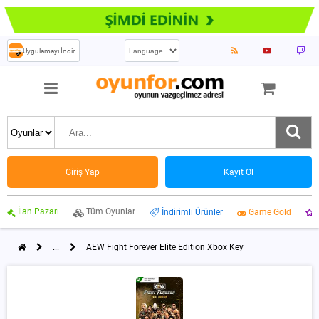
Uygulamayı İndir
Giriş Yap
Kayıt Ol
İlan Pazarı
Tüm Oyunlar
İndirimli Ürünler
Game Gold
...
AEW Fight Forever Elite Edition Xbox Key