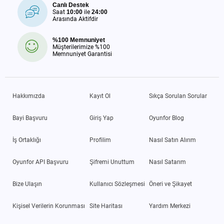
Canlı Destek
Saat
10:00
ile
24:00
Arasında Aktifdir
%100 Memnuniyet
Müşterilerimize %100
Memnuniyet Garantisi
Hakkımızda
Kayıt Ol
Sıkça Sorulan Sorular
Bayi Başvuru
Giriş Yap
Oyunfor Blog
İş Ortaklığı
Profilim
Nasıl Satın Alırım
Oyunfor API Başvuru
Şifremi Unuttum
Nasıl Satarım
Bize Ulaşın
Kullanıcı Sözleşmesi
Öneri ve Şikayet
Kişisel Verilerin Korunması
Site Haritası
Yardım Merkezi