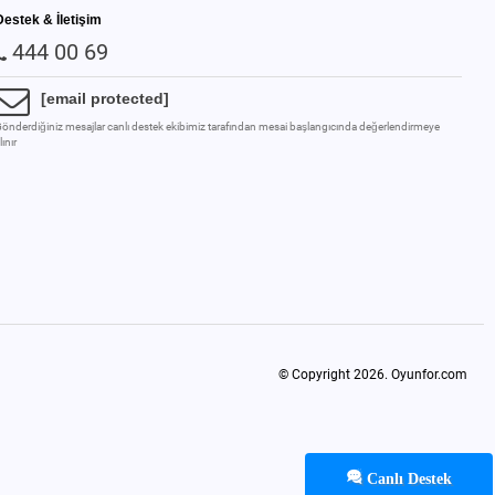
Destek & İletişim
444 00 69
[email protected]
önderdiğiniz mesajlar canlı destek ekibimiz tarafından mesai başlangıcında değerlendirmeye
lınır
© Copyright 2026.
Oyunfor.com