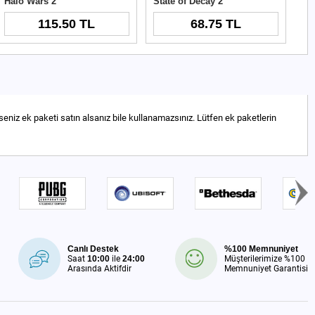
Halo Wars 2
State of Decay 2
115.50 TL
68.75 TL
niz ek paketi satın alsanız bile kullanamazsınız. Lütfen ek paketlerin
Canlı Destek
%100 Memnuniyet
Saat
10:00
ile
24:00
Müşterilerimize %100
Arasında Aktifdir
Memnuniyet Garantisi