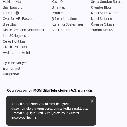
Hakkımızda
Kayıt Ol
Sıkça Sorulan Sorular
Bayi Başvuru
Giriş Yap
Oyunfor Blog
İş Ortaklığı
Profilim
Nasıl Satın Alırım
Oyunfor API Başvuru
Şifremi Unuttum
Nasıl Satarım
Bize Ulaşın
Kullanıcı Sözleşmesi
Öneri ve Şikayet
Kişisel Verilerin Korunması
Site Haritası
Yardım Merkezi
İlan Sözleşmesi
Çerez Politikası
Gizlilik Politikası
Aydınlatma Metni
Oyunfor Kariyer
Eleman.net
Kariyer.net
Oyunfor.com
bir
MGM Bilgi Teknolojileri A.Ş.
iştirakidir.
X
Kaliteli bir hizmet verebilmek için yasal
düzenlemelere uygun çerezlerinizi kullanmaktayız.
Detaylı bilgi için
Gizlilik ve Çerez Politikamızı
inceleyebilirsiniz.