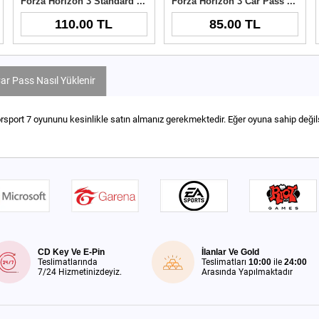
Forza Horizon 3 Standard Edition Windows 10 Cd Key
Forza Horizon 3 Car Pass Key
110.00 TL
85.00 TL
ar Pass Nasıl Yüklenir
port 7 oyununu kesinlikle satın almanız gerekmektedir. Eğer oyuna sahip değilse
CD Key Ve E-Pin
İlanlar Ve Gold
Teslimatlarında
Teslimatları
10:00
ile
24:00
7/24 Hizmetinizdeyiz.
Arasında Yapılmaktadır