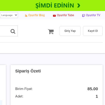
Oyunfor Blog
Oyunfor Tube
Oyunfor TV
Giriş Yap
Kayıt Ol
Sipariş Özeti
85.00
Birim Fiyat:
1
Adet: