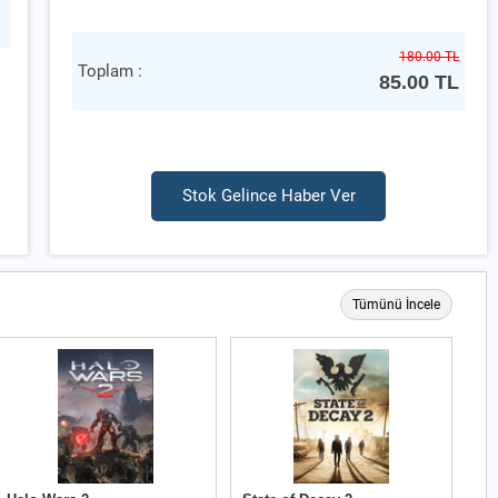
180.00 TL
Toplam :
85.00
TL
Stok Gelince Haber Ver
Tümünü İncele