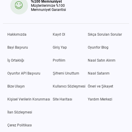
%100 Memnuniyet
Müşterilerimize %100
Memnuniyet Garantisi
Hakkımızda
Kayıt Ol
Sıkça Sorulan Sorular
Bayi Başvuru
Giriş Yap
Oyunfor Blog
İş Ortaklığı
Profilim
Nasıl Satın Alırım
Oyunfor API Başvuru
Şifremi Unuttum
Nasıl Satarım
Bize Ulaşın
Kullanıcı Sözleşmesi
Öneri ve Şikayet
Kişisel Verilerin Korunması
Site Haritası
Yardım Merkezi
İlan Sözleşmesi
Çerez Politikası