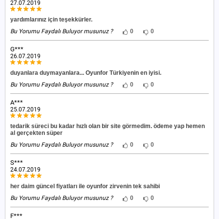
27.07.2019
yardımlarınız için teşekkürler.
Bu Yorumu Faydalı Buluyor musunuz ?
0
0
G***
26.07.2019
duyanlara duymayanlara... Oyunfor Türkiyenin en iyisi.
Bu Yorumu Faydalı Buluyor musunuz ?
0
0
A***
25.07.2019
tedarik süreci bu kadar hızlı olan bir site görmedim. ödeme yap hemen
al gerçekten süper
Bu Yorumu Faydalı Buluyor musunuz ?
0
0
S***
24.07.2019
her daim güncel fiyatları ile oyunfor zirvenin tek sahibi
Bu Yorumu Faydalı Buluyor musunuz ?
0
0
F***