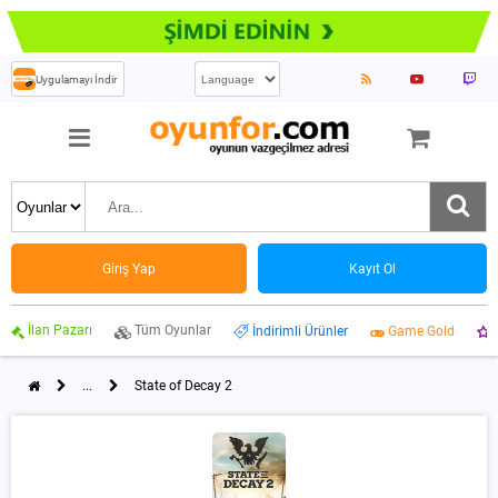
Uygulamayı İndir
Giriş Yap
Kayıt Ol
İlan Pazarı
Tüm Oyunlar
İndirimli Ürünler
Game Gold
...
State of Decay 2