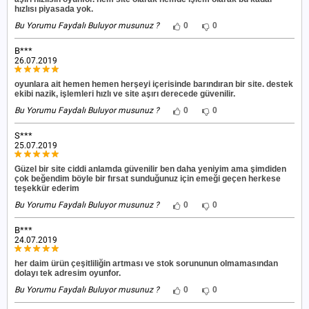
hızlısı piyasada yok.
Bu Yorumu Faydalı Buluyor musunuz ?
0
0
B***
26.07.2019
oyunlara ait hemen hemen herşeyi içerisinde barındıran bir site. destek
ekibi nazik, işlemleri hızlı ve site aşırı derecede güvenilir.
Bu Yorumu Faydalı Buluyor musunuz ?
0
0
S***
25.07.2019
Güzel bir site ciddi anlamda güvenilir ben daha yeniyim ama şimdiden
çok beğendim böyle bir fırsat sunduğunuz için emeği geçen herkese
teşekkür ederim
Bu Yorumu Faydalı Buluyor musunuz ?
0
0
B***
24.07.2019
her daim ürün çeşitliliğin artması ve stok sorununun olmamasından
dolayı tek adresim oyunfor.
Bu Yorumu Faydalı Buluyor musunuz ?
0
0