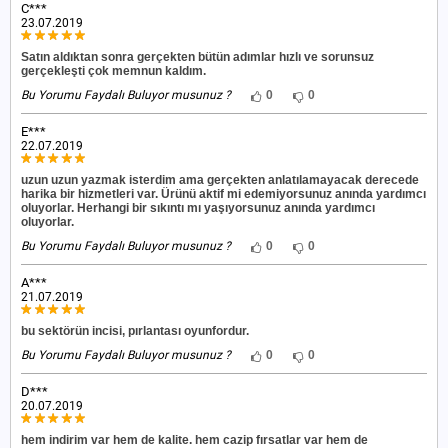
C***
23.07.2019
Satın aldıktan sonra gerçekten bütün adımlar hızlı ve sorunsuz
gerçekleşti çok memnun kaldım.
Bu Yorumu Faydalı Buluyor musunuz ?
0
0
E***
22.07.2019
uzun uzun yazmak isterdim ama gerçekten anlatılamayacak derecede
harika bir hizmetleri var. Ürünü aktif mi edemiyorsunuz anında yardımcı
oluyorlar. Herhangi bir sıkıntı mı yaşıyorsunuz anında yardımcı
oluyorlar.
Bu Yorumu Faydalı Buluyor musunuz ?
0
0
A***
21.07.2019
bu sektörün incisi, pırlantası oyunfordur.
Bu Yorumu Faydalı Buluyor musunuz ?
0
0
D***
20.07.2019
hem indirim var hem de kalite. hem cazip fırsatlar var hem de