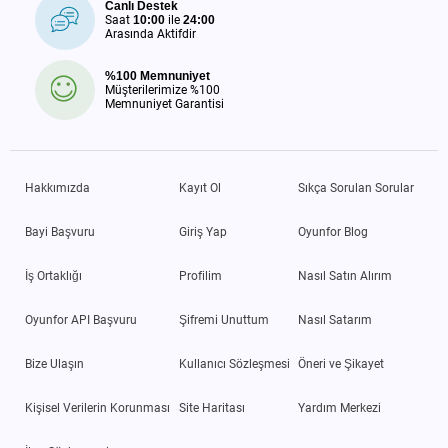
Canlı Destek
Saat
10:00
ile
24:00
Arasında Aktifdir
%100 Memnuniyet
Müşterilerimize %100
Memnuniyet Garantisi
Hakkımızda
Kayıt Ol
Sıkça Sorulan Sorular
Bayi Başvuru
Giriş Yap
Oyunfor Blog
İş Ortaklığı
Profilim
Nasıl Satın Alırım
Oyunfor API Başvuru
Şifremi Unuttum
Nasıl Satarım
Bize Ulaşın
Kullanıcı Sözleşmesi
Öneri ve Şikayet
Kişisel Verilerin Korunması
Site Haritası
Yardım Merkezi