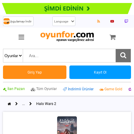
Uygulamayı İndir
Giriş Yap
Kayıt Ol
İlan Pazarı
Tüm Oyunlar
İndirimli Ürünler
Game Gold
...
Halo Wars 2