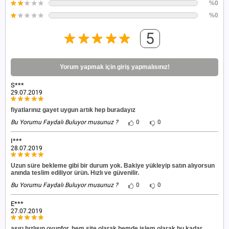
%0
%0
5
Yorum yapmak için giriş yapmalısınız!
S***
29.07.2019
fiyatlarınız gayet uygun artık hep buradayız
Bu Yorumu Faydalı Buluyor musunuz ?
0
0
I***
28.07.2019
Uzun süre bekleme gibi bir durum yok. Bakiye yükleyip satın alıyorsun
anında teslim ediliyor ürün. Hızlı ve güvenilir.
Bu Yorumu Faydalı Buluyor musunuz ?
0
0
E***
27.07.2019
aşırı hızlısın oyunfor. hem site olarak hemde işlem olarak bu kadar