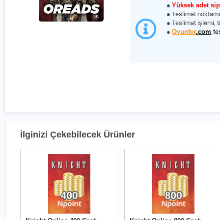
●
Yüksek adet sipa
● Teslimat noktam
● Teslimat işlemi, t
●
Oyunfor
.
com
te
İlginizi Çekebilecek Ürünler