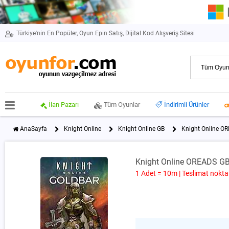
Türkiye'nin En Popüler, Oyun Epin Satış, Dijital Kod Alışveriş Sitesi
İlan Pazarı
Tüm Oyunlar
İndirimli Ürünler
AnaSayfa
Knight Online
Knight Online GB
Knight Online O
Knight Online OREADS G
1 Adet = 10m | Teslimat nokt