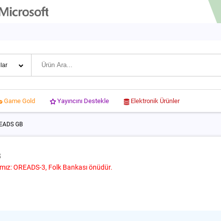
Yayıncını Destekle
Elektronik Ürünler
Game Gold
READS GB
B
amız: OREADS-3, Folk Bankası önüdür.