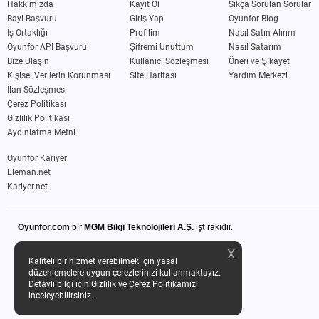
Hakkımızda
Kayıt Ol
Sıkça Sorulan Sorular
Bayi Başvuru
Giriş Yap
Oyunfor Blog
İş Ortaklığı
Profilim
Nasıl Satın Alırım
Oyunfor API Başvuru
Şifremi Unuttum
Nasıl Satarım
Bize Ulaşın
Kullanıcı Sözleşmesi
Öneri ve Şikayet
Kişisel Verilerin Korunması
Site Haritası
Yardım Merkezi
İlan Sözleşmesi
Çerez Politikası
Gizlilik Politikası
Aydınlatma Metni
Oyunfor Kariyer
Eleman.net
Kariyer.net
Oyunfor.com
bir
MGM Bilgi Teknolojileri A.Ş.
iştirakidir.
X
Kaliteli bir hizmet verebilmek için yasal
düzenlemelere uygun çerezlerinizi kullanmaktayız.
Detaylı bilgi için
Gizlilik ve Çerez Politikamızı
inceleyebilirsiniz.