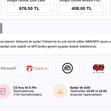
Knight Online 1200 Cash
Knight Online Bronze Premium
676.50 TL
408.00 TL
nucularının birleşimi ile açılan Türkiye'nin en çok tercih edilen MMORPG oyunu o
lardan ürün alabilir ve NPC'lerden gerekli eşyaları tedarik edebilirsiniz.
CD Key Ve E-Pin
İlanlar Ve Gold
Teslimatlarında
Teslimatları
10:00
ile
24:00
7/24 Hizmetinizdeyiz.
Arasında Yapılmaktadır