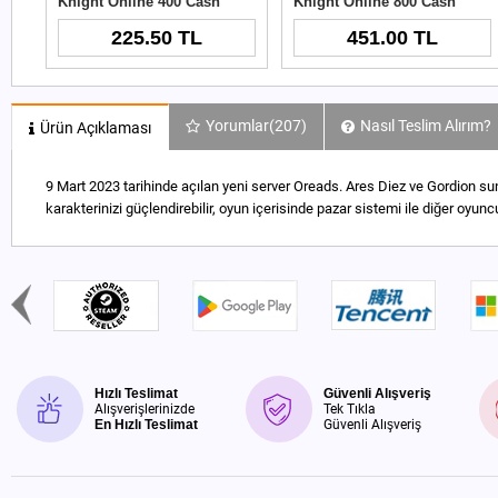
Knight Online 400 Cash
Knight Online 800 Cash
225.50 TL
451.00 TL
Yorumlar
(207)
Nasıl Teslim Alırım?
Ürün Açıklaması
9 Mart 2023 tarihinde açılan yeni server Oreads. Ares Diez ve Gordion su
karakterinizi güçlendirebilir, oyun içerisinde pazar sistemi ile diğer oyuncu
Hızlı Teslimat
Güvenli Alışveriş
Alışverişlerinizde
Tek Tıkla
En Hızlı Teslimat
Güvenli Alışveriş