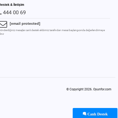
Destek & İletişim
444 00 69
[email protected]
önderdiğiniz mesajlar canlı destek ekibimiz tarafından mesai başlangıcında değerlendirmeye
lınır
© Copyright 2026.
Oyunfor.com