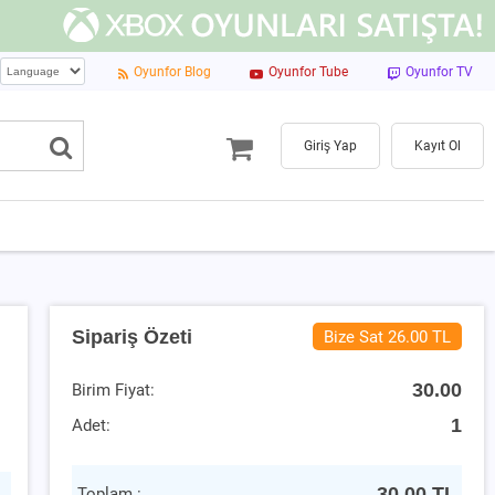
Oyunfor Blog
Oyunfor Tube
Oyunfor TV
Giriş Yap
Kayıt Ol
Sipariş Özeti
Bize Sat 26.00 TL
30.00
Birim Fiyat:
1
Adet:
30.00
TL
Toplam :