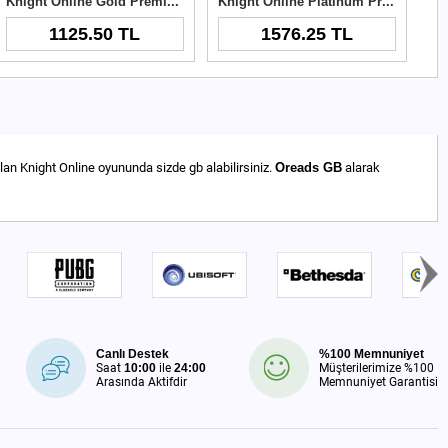
Knight Online Gold Premium
Knight Online Platinum Premium
1125.50 TL
1576.25 TL
lan Knight Online oyununda sizde gb alabilirsiniz.
Oreads GB
alarak
Canlı Destek
%100 Memnuniyet
Saat
10:00
ile
24:00
Müşterilerimize %100
Arasında Aktifdir
Memnuniyet Garantisi