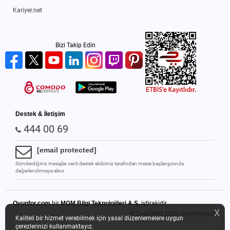
Kariyer.net
Bizi Takip Edin
Destek & İletişim
444 00 69
[email protected]
Gönderdiğiniz mesajlar canlı destek ekibimiz tarafından mesai başlangıcında
değerlendirmeye alınır
Oyunfor.com
bir
MGM Bilgi Teknolojileri A.Ş.
iştirakidir.
X
© Copyright 2026.
Oyunfor.com
Kaliteli bir hizmet verebilmek için yasal düzenlemelere uygun
çerezlerinizi kullanmaktayız.