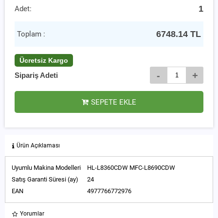
1
Adet:
6748.14
TL
Toplam :
Ücretsiz Kargo
-
+
Sipariş Adeti
SEPETE EKLE
Ürün Açıklaması
Uyumlu Makina Modelleri
HL-L8360CDW MFC-L8690CDW
Satış Garanti Süresi (ay)
24
EAN
4977766772976
Yorumlar