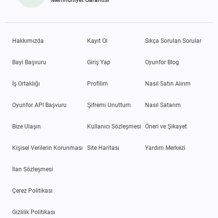
Memnuniyet Garantisi
Hakkımızda
Kayıt Ol
Sıkça Sorulan Sorular
Bayi Başvuru
Giriş Yap
Oyunfor Blog
İş Ortaklığı
Profilim
Nasıl Satın Alırım
Oyunfor API Başvuru
Şifremi Unuttum
Nasıl Satarım
Bize Ulaşın
Kullanıcı Sözleşmesi
Öneri ve Şikayet
Kişisel Verilerin Korunması
Site Haritası
Yardım Merkezi
İlan Sözleşmesi
Çerez Politikası
Gizlilik Politikası