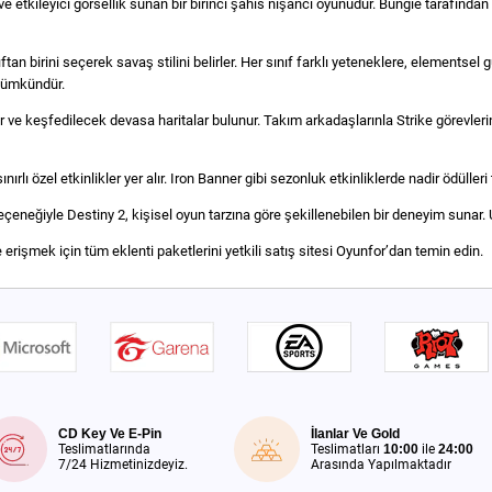
 ve etkileyici görsellik sunan bir birinci şahıs nişancı oyunudur. Bungie tarafında
an birini seçerek savaş stilini belirler. Her sınıf farklı yeteneklere, elementsel 
 mümkündür.
vler ve keşfedilecek devasa haritalar bulunur. Takım arkadaşlarınla Strike görevl
lı özel etkinlikler yer alır. Iron Banner gibi sezonluk etkinliklerde nadir ödülleri
çeneğiyle Destiny 2, kişisel oyun tarzına göre şekillenebilen bir deneyim sunar. U
işmek için tüm eklenti paketlerini yetkili satış sitesi Oyunfor’dan temin edin.
CD Key Ve E-Pin
İlanlar Ve Gold
Teslimatlarında
Teslimatları
10:00
ile
24:00
7/24 Hizmetinizdeyiz.
Arasında Yapılmaktadır