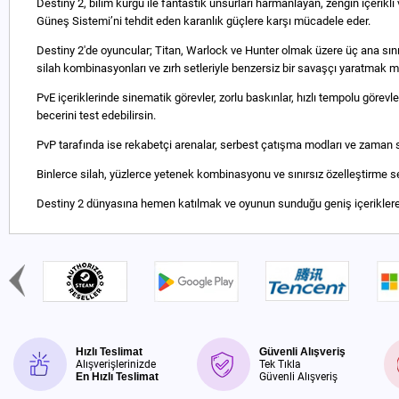
Destiny 2, bilim kurgu ile fantastik unsurları harmanlayan, zengin içerikli
Güneş Sistemi’ni tehdit eden karanlık güçlere karşı mücadele eder.
Destiny 2'de oyuncular; Titan, Warlock ve Hunter olmak üzere üç ana sınıft
silah kombinasyonları ve zırh setleriyle benzersiz bir savaşçı yaratmak
PvE içeriklerinde sinematik görevler, zorlu baskınlar, hızlı tempolu göre
becerini test edebilirsin.
PvP tarafında ise rekabetçi arenalar, serbest çatışma modları ve zaman sınır
Binlerce silah, yüzlerce yetenek kombinasyonu ve sınırsız özelleştirme se
Destiny 2 dünyasına hemen katılmak ve oyunun sunduğu geniş içeriklere er
Hızlı Teslimat
Güvenli Alışveriş
Alışverişlerinizde
Tek Tıkla
En Hızlı Teslimat
Güvenli Alışveriş