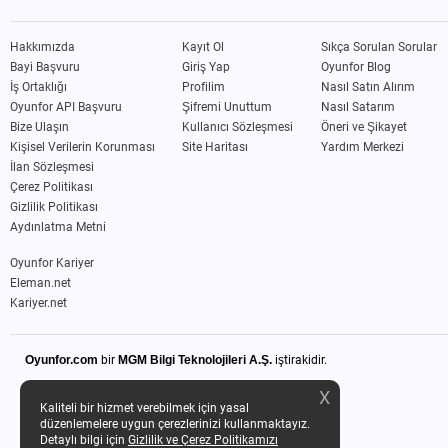
Hakkımızda
Kayıt Ol
Sıkça Sorulan Sorular
Bayi Başvuru
Giriş Yap
Oyunfor Blog
İş Ortaklığı
Profilim
Nasıl Satın Alırım
Oyunfor API Başvuru
Şifremi Unuttum
Nasıl Satarım
Bize Ulaşın
Kullanıcı Sözleşmesi
Öneri ve Şikayet
Kişisel Verilerin Korunması
Site Haritası
Yardım Merkezi
İlan Sözleşmesi
Çerez Politikası
Gizlilik Politikası
Aydınlatma Metni
Oyunfor Kariyer
Eleman.net
Kariyer.net
Oyunfor.com
bir
MGM Bilgi Teknolojileri A.Ş.
iştirakidir.
X
Kaliteli bir hizmet verebilmek için yasal
düzenlemelere uygun çerezlerinizi kullanmaktayız.
Detaylı bilgi için
Gizlilik ve Çerez Politikamızı