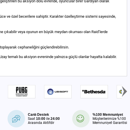
n geliştirilen bu aksiyon dolu evrende, oyuncular birer Gardiyan olarak
güce ve özel becerilere sahiptir. Karakter özelleştirme sistemi sayesinde,
erine çıkabilir veya oyunun en büyük meydan okuması olan Raid’lerde
 toplayarak cephaneliğini güçlendirebilirsin.
zay temalı bu aksiyon evreninde yalnızca güçlü olanlar hayatta kalabilir.
Canlı Destek
%100 Memnuniyet
Saat
10:00
ile
24:00
Müşterilerimize %100
Arasında Aktifdir
Memnuniyet Garantisi