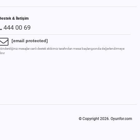
Destek & İletişim
444 00 69
[email protected]
önderdiğiniz mesajlar canlı destek ekibimiz tarafından mesai başlangıcında değerlendirmeye
lınır
© Copyright 2026.
Oyunfor.com