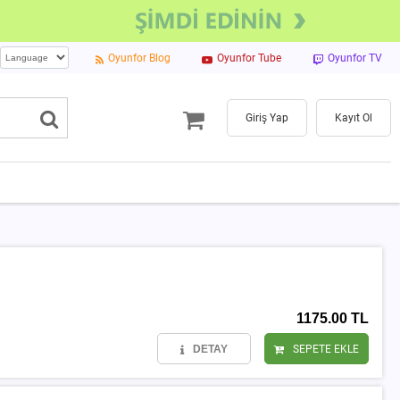
Oyunfor Blog
Oyunfor Tube
Oyunfor TV
Giriş Yap
Kayıt Ol
1175.00 TL
DETAY
SEPETE EKLE