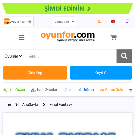
Uygulamayı İndir
Giriş Yap
Kayıt Ol
İlan Pazarı
Tüm Oyunlar
İndirimli Ürünler
Game Gold
AnaSayfa
Final Fantasy