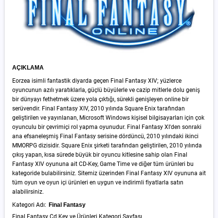
AÇIKLAMA
Eorzea isimli fantastik diyarda geçen Final Fantasy XIV; yüzlerce
oyuncunun azılı yaratıklarla, güçlü büyülerle ve cazip mitlerle dolu geniş
bir dünyayı fethetmek üzere yola çıktığı, sürekli genişleyen online bir
serüvendir. Final Fantasy XIV, 2010 yılında Square Enix tarafından
geliştirilen ve yayınlanan, Microsoft Windows kişisel bilgisayarları için çok
oyunculu bir çevrimiçi rol yapma oyunudur. Final Fantasy XI'den sonraki
ana efsaneleşmiş Final Fantasy serisine dördüncü, 2010 yılındaki ikinci
MMORPG dizisidir. Square Enix şirketi tarafından geliştirilen, 2010 yılında
çıkış yapan, kısa sürede büyük bir oyuncu kitlesine sahip olan Final
Fantasy XIV oyununa ait CD-Key, Game Time ve diğer tüm ürünleri bu
kategoride bulabilirsiniz. Sitemiz üzerinden Final Fantasy XIV oyununa ait
tüm oyun ve oyun içi ürünleri en uygun ve indirimli fiyatlarla satın
alabilirsiniz.
Kategori Adı:
Final Fantasy
Final Fantasy Cd Key ve Ürünleri Kategori Sayfası