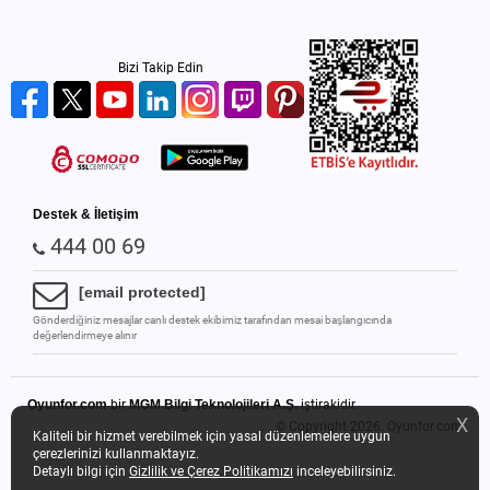
Bizi Takip Edin
Destek & İletişim
444 00 69
[email protected]
Gönderdiğiniz mesajlar canlı destek ekibimiz tarafından mesai başlangıcında
değerlendirmeye alınır
Oyunfor.com
bir
MGM Bilgi Teknolojileri A.Ş.
iştirakidir.
X
© Copyright 2026.
Oyunfor.com
Kaliteli bir hizmet verebilmek için yasal düzenlemelere uygun
çerezlerinizi kullanmaktayız.
Detaylı bilgi için
Gizlilik ve Çerez Politikamızı
inceleyebilirsiniz.