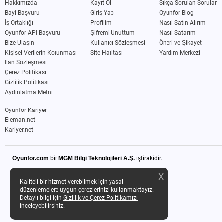
Hakkımızda
Kayıt Ol
Sıkça Sorulan Sorular
Bayi Başvuru
Giriş Yap
Oyunfor Blog
İş Ortaklığı
Profilim
Nasıl Satın Alırım
Oyunfor API Başvuru
Şifremi Unuttum
Nasıl Satarım
Bize Ulaşın
Kullanıcı Sözleşmesi
Öneri ve Şikayet
Kişisel Verilerin Korunması
Site Haritası
Yardım Merkezi
İlan Sözleşmesi
Çerez Politikası
Gizlilik Politikası
Aydınlatma Metni
Oyunfor Kariyer
Eleman.net
Kariyer.net
Oyunfor.com
bir
MGM Bilgi Teknolojileri A.Ş.
iştirakidir.
X
Kaliteli bir hizmet verebilmek için yasal
düzenlemelere uygun çerezlerinizi kullanmaktayız.
Detaylı bilgi için
Gizlilik ve Çerez Politikamızı
inceleyebilirsiniz.