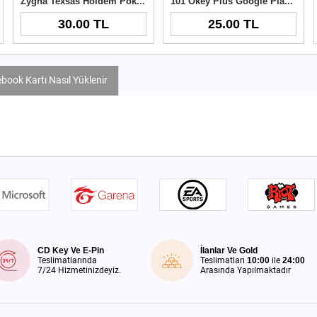
Zygna Texsas Holdem Poker 30TL
101 Okey Plus Google Play 25 TL
30.00 TL
25.00 TL
book Kartı Nasıl Yüklenir
CD Key Ve E-Pin
İlanlar Ve Gold
Teslimatlarında
Teslimatları
10:00
ile
24:00
7/24 Hizmetinizdeyiz.
Arasında Yapılmaktadır