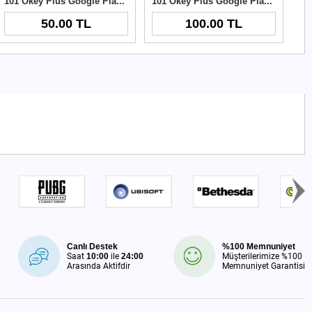
101 Okey Plus Google Play 50 TL
101 Okey Plus Google Play 100 TL
50.00 TL
100.00 TL
Canlı Destek
%100 Memnuniyet
Saat
10:00
ile
24:00
Müşterilerimize %100
Arasında Aktifdir
Memnuniyet Garantisi