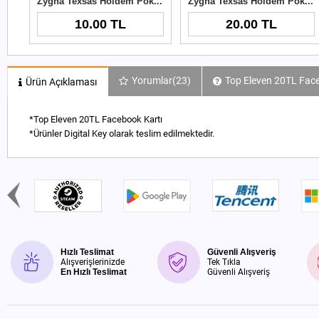
Zygna Texsas Holdem Poker 10TL
Zygna Texsas Holdem Poker 20TL
10.00 TL
20.00 TL
Yorumlar
(23)
Top Eleven 20TL Face
Ürün Açıklaması
*Top Eleven 20TL Facebook Kartı
*Ürünler Digital Key olarak teslim edilmektedir.
Hızlı Teslimat
Güvenli Alışveriş
Alışverişlerinizde
Tek Tıkla
En Hızlı Teslimat
Güvenli Alışveriş