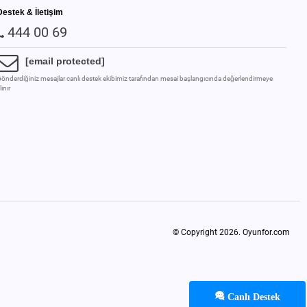
Destek & İletişim
444 00 69
[email protected]
önderdiğiniz mesajlar canlı destek ekibimiz tarafından mesai başlangıcında değerlendirmeye
lınır
© Copyright 2026.
Oyunfor.com