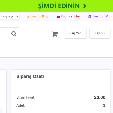
Oyunfor Blog
Oyunfor Tube
Oyunfor TV
Giriş Yap
Kayıt Ol
Sipariş Özeti
20.00
Birim Fiyat:
1
Adet: