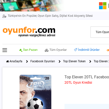
Türkiye'nin En Popüler, Oyun Epin Satış, Dijital Kod Alışveriş Sitesi
İlan Pazarı
Tüm Oyunlar
İndirimli Ürünler
AnaSayfa
Facebook Oyunları
Top Eleven Token
Top Eleven
Top Eleven 20TL Facebook
20TL Oyun Kredisi