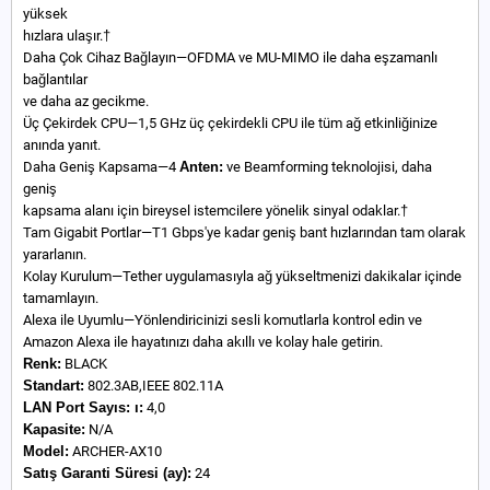
yüksek
hızlara ulaşır.†
Daha Çok Cihaz Bağlayın—OFDMA ve MU-MIMO ile daha eşzamanlı
bağlantılar
ve daha az gecikme.
Üç Çekirdek CPU—1,5 GHz üç çekirdekli CPU ile tüm ağ etkinliğinize
anında yanıt.
Daha Geniş Kapsama—4
Anten:
ve Beamforming teknolojisi, daha
geniş
kapsama alanı için bireysel istemcilere yönelik sinyal odaklar.†
Tam Gigabit Portlar—T1 Gbps'ye kadar geniş bant hızlarından tam olarak
yararlanın.
Kolay Kurulum—Tether uygulamasıyla ağ yükseltmenizi dakikalar içinde
tamamlayın.
Alexa ile Uyumlu—Yönlendiricinizi sesli komutlarla kontrol edin ve
Amazon Alexa ile hayatınızı daha akıllı ve kolay hale getirin.
Renk:
BLACK
Standart:
802.3AB,IEEE 802.11A
LAN Port Sayıs:
ı:
4,0
Kapasite:
N/A
Model:
ARCHER-AX10
Satış Garanti Süresi (ay):
24