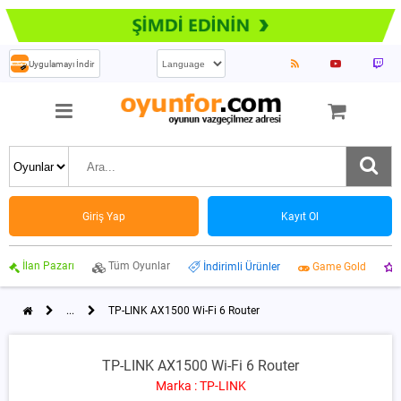
Uygulamayı İndir
Giriş Yap
Kayıt Ol
İlan Pazarı
Tüm Oyunlar
İndirimli Ürünler
Game Gold
...
TP-LINK AX1500 Wi-Fi 6 Router
TP-LINK AX1500 Wi-Fi 6 Router
Marka : TP-LINK