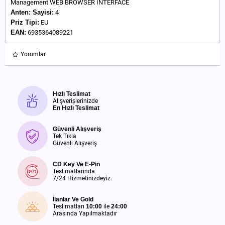
Management WEB BROWSER INTERFACE
Anten:
Sayisi:
4
Priz Tipi:
EU
EAN:
6935364089221
Yorumlar
Hızlı Teslimat
Alışverişlerinizde
En Hızlı Teslimat
Güvenli Alışveriş
Tek Tıkla
Güvenli Alışveriş
CD Key Ve E-Pin
Teslimatlarında
7/24 Hizmetinizdeyiz.
İlanlar Ve Gold
Teslimatları
10:00
ile
24:00
Arasında Yapılmaktadır