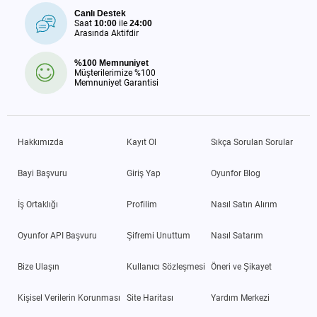
Canlı Destek
Saat
10:00
ile
24:00
Arasında Aktifdir
%100 Memnuniyet
Müşterilerimize %100
Memnuniyet Garantisi
Hakkımızda
Kayıt Ol
Sıkça Sorulan Sorular
Bayi Başvuru
Giriş Yap
Oyunfor Blog
İş Ortaklığı
Profilim
Nasıl Satın Alırım
Oyunfor API Başvuru
Şifremi Unuttum
Nasıl Satarım
Bize Ulaşın
Kullanıcı Sözleşmesi
Öneri ve Şikayet
Kişisel Verilerin Korunması
Site Haritası
Yardım Merkezi