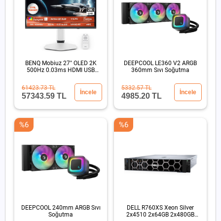
BENQ Mobiuz 27" OLED 2K
DEEPCOOL LE360 V2 ARGB
500Hz 0.03ms HDMI USB
360mm Sıvı Soğutma
HDR500 Eye Care Oyun
Monitörü
61423.73 TL
5332.57 TL
İncele
İncele
57343.59 TL
4985.20 TL
%6
%6
DEEPCOOL 240mm ARGB Sıvı
DELL R760XS Xeon Silver
Soğutma
2x4510 2x64GB 2x480GB