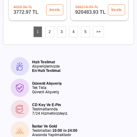
2x1100W
4033.56 TL
986216.95 TL
İncele
İncele
3772.97 TL
920483.93 TL
1
2
3
4
5
>>
Hızlı Teslimat
Alışverişlerinizde
En Hızlı Teslimat
Güvenli Alışveriş
Tek Tıkla
Güvenli Alışveriş
CD Key Ve E-Pin
Teslimatlarında
7/24 Hizmetinizdeyiz.
İlanlar Ve Gold
Teslimatları
10:00
ile
24:00
Arasında Yapılmaktadır