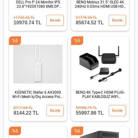
DELL Pro P 24 Monitor IPS
BENQ Mobiuz 31.5" OLED 4K
23.8"1920X1080 8MS DP
240Hz 0.03ms HDMI USB HDR
HDMI
500 Oyun Monitör
11745.45 TL
91778.30 TL
İncele
İncele
10970.74 TL
85674.52 TL
%6
%6
KEENETIC Stellar 6 AX3000
BENQ 4K Type-C HDMI PLUG-
Wi-Fi Mesh İç/Dış Access Point
PLAY KABLOSUZ WIFI
PoE 802.3atIP65
GORUNTU AKTARIM SUNUM
CIHAZI
8717.04 TL
59988.79 TL
İncele
İncele
8144.22 TL
55997.86 TL
%6
%6