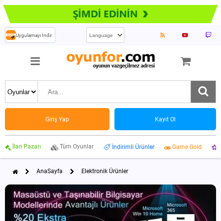
Uygulamayı İndir
Giriş Yap
Kayıt Ol
İlan Pazarı
Tüm Oyunlar
İndirimli Ürünler
Game Gold
AnaSayfa
Elektronik Ürünler