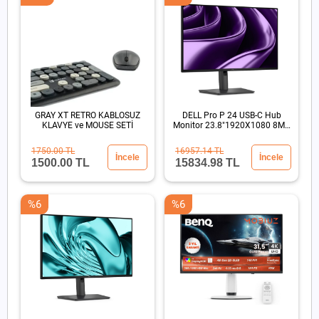
GRAY XT RETRO KABLOSUZ
DELL Pro P 24 USB-C Hub
KLAVYE ve MOUSE SETİ
Monitor 23.8"1920X1080 8MS
DP HDMI USB-C
1750.00 TL
16957.14 TL
İncele
İncele
1500.00 TL
15834.98 TL
%6
%6