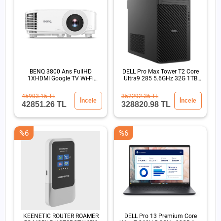
BENQ 3800 Ans FullHD
DELL Pro Max Tower T2 Core
1XHDMI Google TV Wi-Fi
Ultra9 285 5.6GHz 32G 1TB
15000:1 Kablosuz DLP
SSD RTX4PRO 4000
Projeksiyon
45903.15 TL
352292.36 TL
İncele
İncele
42851.26 TL
328820.98 TL
%6
%6
KEENETIC ROUTER ROAMER
DELL Pro 13 Premium Core