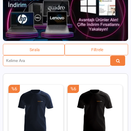
Sırala
Filtrele
%6
%6