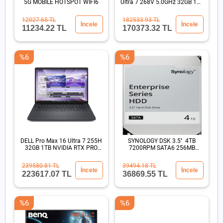
5G MOBILE HOTSPOT WIFI6
Ultra 7 268V 5.0GHz 32GB 1TB
SSD 13.3" Win11 Pro
12027.65 TL
182533.93 TL
İncele
İncele
11234.22 TL
170373.32 TL
%6
%6
DELL Pro Max 16 Ultra 7 255H
SYNOLOGY DSK 3.5'' 4TB
32GB 1TB NVIDIA RTX PRO
7200RPM SATA6 256MB
500 Blackwell
SİYAH
239580.81 TL
39494.18 TL
İncele
İncele
223617.07 TL
36869.55 TL
%6
%6