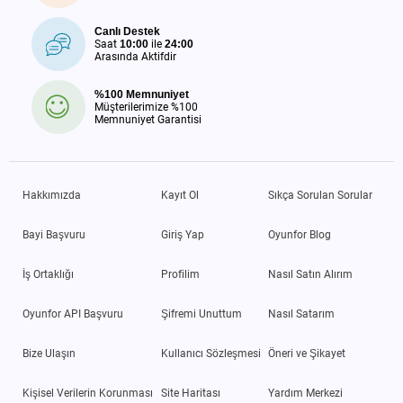
Canlı Destek
Saat
10:00
ile
24:00
Arasında Aktifdir
%100 Memnuniyet
Müşterilerimize %100
Memnuniyet Garantisi
Hakkımızda
Kayıt Ol
Sıkça Sorulan Sorular
Bayi Başvuru
Giriş Yap
Oyunfor Blog
İş Ortaklığı
Profilim
Nasıl Satın Alırım
Oyunfor API Başvuru
Şifremi Unuttum
Nasıl Satarım
Bize Ulaşın
Kullanıcı Sözleşmesi
Öneri ve Şikayet
Kişisel Verilerin Korunması
Site Haritası
Yardım Merkezi