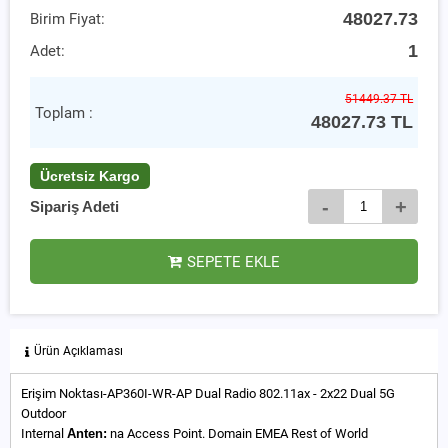
48027.73
Birim Fiyat:
1
Adet:
51449.37 TL
Toplam :
48027.73
TL
Ücretsiz Kargo
-
+
Sipariş Adeti
SEPETE EKLE
Ürün Açıklaması
Erişim Noktası-AP360I-WR-AP Dual Radio 802.11ax - 2x22 Dual 5G
Outdoor
Internal
Anten:
na Access Point. Domain EMEA Rest of World