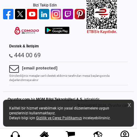
Bizi Takip Edin
Destek & İletişim
444 00 69
[email protected]
Gönderdiğiniz mesajlar canlı destek ekibimiz tarafından mesai başlangıcında
değerlendirmeye alınır
Oyunfor.com
bir
MGM Bilgi Teknolojileri A.Ş.
iştirakidir.
X
© Copyright 2026.
Oyunfor.com
Kaliteli bir hizmet verebilmek için yasal düzenlemelere uygun
çerezlerinizi kullanmaktayız.
Detaylı bilgi için
Gizlilik ve Çerez Politikamızı
inceleyebilirsiniz.