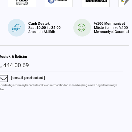
Canlı Destek
%100 Memnuniyet
Saat
10:00
ile
24:00
Müşterilerimize %100
Arasında Aktifdir
Memnuniyet Garantisi
Destek & İletişim
444 00 69
[email protected]
önderdiğiniz mesajlar canlı destek ekibimiz tarafından mesai başlangıcında değerlendirmeye
lınır