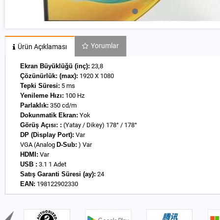
Yorumlar
Ürün Açıklaması
Ekran Büyüklüğü (inç):
23,8
Çözünürlük:
(max):
1920 X 1080
Tepki Süresi:
5 ms
Yenileme Hızı:
100 Hz
Parlaklık:
350 cd/m
Dokunmatik Ekran:
Yok
Görüş Açısı:
:
(Yatay / Dikey) 178° / 178°
DP (Display Port):
Var
VGA (Analog
D-Sub:
) Var
HDMI:
Var
USB :
3.1 1 Adet
Satış Garanti Süresi (ay):
24
EAN:
198122902330