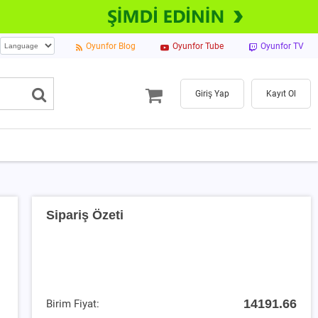
Oyunfor Blog
Oyunfor Tube
Oyunfor TV
Giriş Yap
Kayıt Ol
Sipariş Özeti
14191.66
Birim Fiyat: