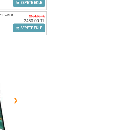
SEPETE EKLE
ne DwnLd
2654.00 TL
2450.00 TL
SEPETE EKLE
❯