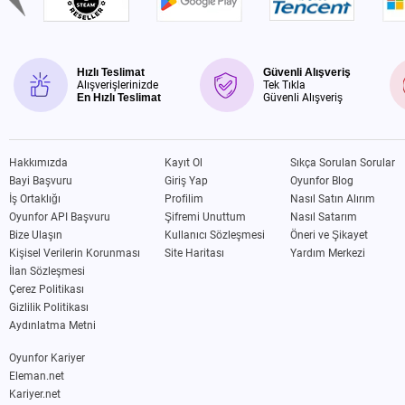
Hızlı Teslimat
Güvenli Alışveriş
Alışverişlerinizde
Tek Tıkla
En Hızlı Teslimat
Güvenli Alışveriş
Hakkımızda
Kayıt Ol
Sıkça Sorulan Sorular
Bayi Başvuru
Giriş Yap
Oyunfor Blog
İş Ortaklığı
Profilim
Nasıl Satın Alırım
Oyunfor API Başvuru
Şifremi Unuttum
Nasıl Satarım
Bize Ulaşın
Kullanıcı Sözleşmesi
Öneri ve Şikayet
Kişisel Verilerin Korunması
Site Haritası
Yardım Merkezi
İlan Sözleşmesi
Çerez Politikası
Gizlilik Politikası
Aydınlatma Metni
Oyunfor Kariyer
Eleman.net
Kariyer.net