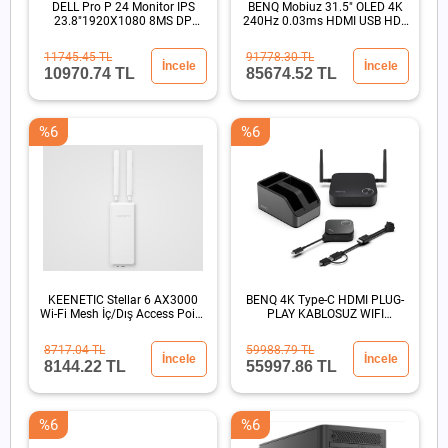
DELL Pro P 24 Monitor IPS
BENQ Mobiuz 31.5" OLED 4K
23.8"1920X1080 8MS DP
240Hz 0.03ms HDMI USB HDR
HDMI
500 Oyun Monitör
11745.45 TL
91778.30 TL
İncele
İncele
10970.74 TL
85674.52 TL
%6
%6
KEENETIC Stellar 6 AX3000
BENQ 4K Type-C HDMI PLUG-
Wi-Fi Mesh İç/Dış Access Point
PLAY KABLOSUZ WIFI
PoE 802.3atIP65
GORUNTU AKTARIM SUNUM
CIHAZI
8717.04 TL
59988.79 TL
İncele
İncele
8144.22 TL
55997.86 TL
%6
%6