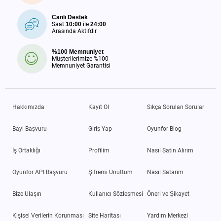
Canlı Destek
Saat
10:00
ile
24:00
Arasında Aktifdir
%100 Memnuniyet
Müşterilerimize %100
Memnuniyet Garantisi
Hakkımızda
Kayıt Ol
Sıkça Sorulan Sorular
Bayi Başvuru
Giriş Yap
Oyunfor Blog
İş Ortaklığı
Profilim
Nasıl Satın Alırım
Oyunfor API Başvuru
Şifremi Unuttum
Nasıl Satarım
Bize Ulaşın
Kullanıcı Sözleşmesi
Öneri ve Şikayet
Kişisel Verilerin Korunması
Site Haritası
Yardım Merkezi