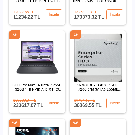
5G MOBILE HOTSPOT WIFI6
Ultra 7 268V 5.0GHz 32GB 1TB
SSD 13.3" Win11 Pro
12027.65 TL
182533.93 TL
İncele
İncele
11234.22 TL
170373.32 TL
%6
%6
DELL Pro Max 16 Ultra 7 255H
SYNOLOGY DSK 3.5'' 4TB
32GB 1TB NVIDIA RTX PRO
7200RPM SATA6 256MB
500 Blackwell
SİYAH
239580.81 TL
39494.18 TL
İncele
İncele
223617.07 TL
36869.55 TL
%6
%6