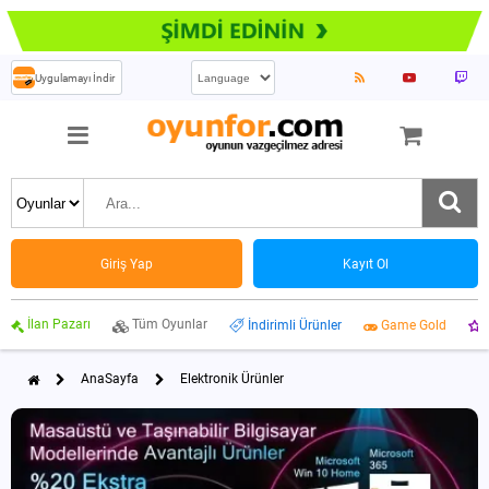
Uygulamayı İndir
Giriş Yap
Kayıt Ol
İlan Pazarı
Tüm Oyunlar
İndirimli Ürünler
Game Gold
AnaSayfa
Elektronik Ürünler