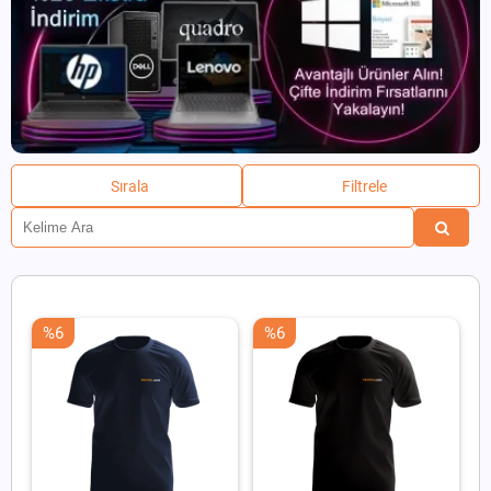
Sırala
Filtrele
%6
%6