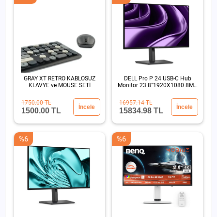
GRAY XT RETRO KABLOSUZ
DELL Pro P 24 USB-C Hub
KLAVYE ve MOUSE SETİ
Monitor 23.8"1920X1080 8MS
DP HDMI USB-C
1750.00 TL
16957.14 TL
İncele
İncele
1500.00 TL
15834.98 TL
%6
%6