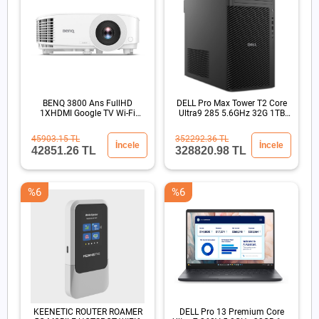
BENQ 3800 Ans FullHD
DELL Pro Max Tower T2 Core
1XHDMI Google TV Wi-Fi
Ultra9 285 5.6GHz 32G 1TB
15000:1 Kablosuz DLP
SSD RTX4PRO 4000
Projeksiyon
45903.15 TL
352292.36 TL
İncele
İncele
42851.26 TL
328820.98 TL
%6
%6
KEENETIC ROUTER ROAMER
DELL Pro 13 Premium Core