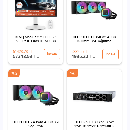
BENQ Mobiuz 27" OLED 2K
DEEPCOOL LE360 V2 ARGB
500Hz 0.03ms HDMI USB
360mm Sıvı Soğutma
HDR500 Eye Care Oyun
Monitörü
61423.73 TL
5332.57 TL
İncele
İncele
57343.59 TL
4985.20 TL
%6
%6
DEEPCOOL 240mm ARGB Sıvı
DELL R760XS Xeon Silver
Soğutma
2x4510 2x64GB 2x480GB