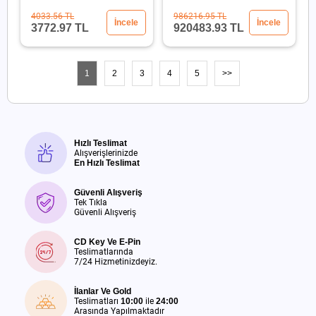
2x1100W
4033.56 TL
986216.95 TL
İncele
İncele
3772.97 TL
920483.93 TL
1
2
3
4
5
>>
Hızlı Teslimat
Alışverişlerinizde
En Hızlı Teslimat
Güvenli Alışveriş
Tek Tıkla
Güvenli Alışveriş
CD Key Ve E-Pin
Teslimatlarında
7/24 Hizmetinizdeyiz.
İlanlar Ve Gold
Teslimatları
10:00
ile
24:00
Arasında Yapılmaktadır