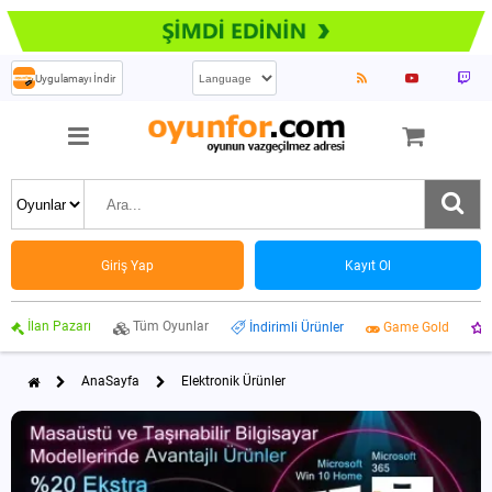
Uygulamayı İndir
Giriş Yap
Kayıt Ol
İlan Pazarı
Tüm Oyunlar
İndirimli Ürünler
Game Gold
AnaSayfa
Elektronik Ürünler