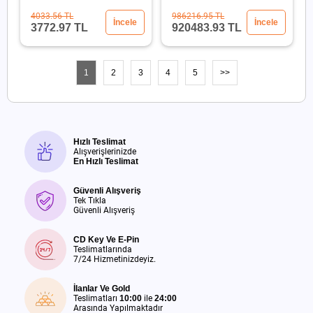
2x1100W
4033.56 TL
986216.95 TL
İncele
İncele
3772.97 TL
920483.93 TL
1
2
3
4
5
>>
Hızlı Teslimat
Alışverişlerinizde
En Hızlı Teslimat
Güvenli Alışveriş
Tek Tıkla
Güvenli Alışveriş
CD Key Ve E-Pin
Teslimatlarında
7/24 Hizmetinizdeyiz.
İlanlar Ve Gold
Teslimatları
10:00
ile
24:00
Arasında Yapılmaktadır