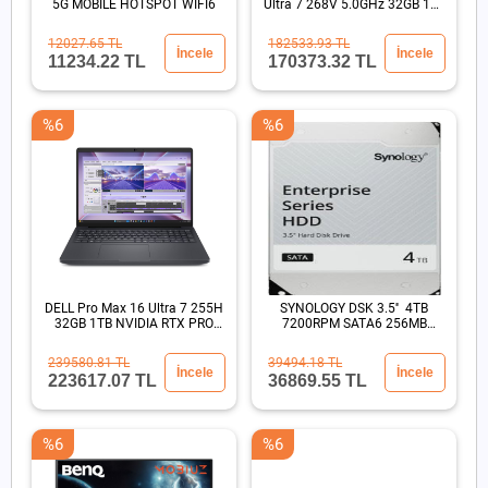
5G MOBILE HOTSPOT WIFI6
Ultra 7 268V 5.0GHz 32GB 1TB
SSD 13.3" Win11 Pro
12027.65 TL
182533.93 TL
İncele
İncele
11234.22 TL
170373.32 TL
%6
%6
DELL Pro Max 16 Ultra 7 255H
SYNOLOGY DSK 3.5'' 4TB
32GB 1TB NVIDIA RTX PRO
7200RPM SATA6 256MB
500 Blackwell
SİYAH
239580.81 TL
39494.18 TL
İncele
İncele
223617.07 TL
36869.55 TL
%6
%6