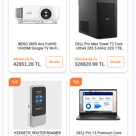
BENQ 3800 Ans FullHD
DELL Pro Max Tower T2 Core
1XHDMI Google TV Wi-Fi
Ultra9 285 5.6GHz 32G 1TB
15000:1 Kablosuz DLP
SSD RTX4PRO 4000
Projeksiyon
45903.15 TL
352292.36 TL
İncele
İncele
42851.26 TL
328820.98 TL
%6
%6
KEENETIC ROUTER ROAMER
DELL Pro 13 Premium Core