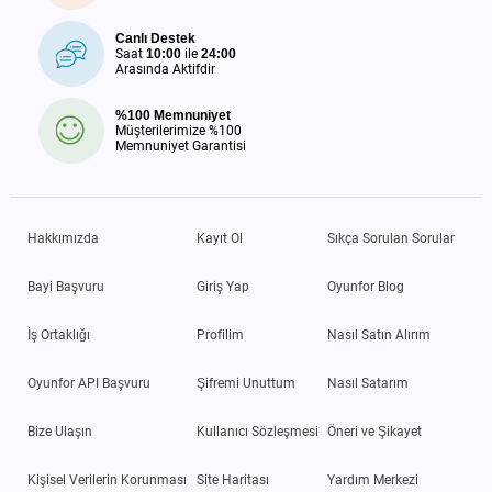
Canlı Destek
Saat
10:00
ile
24:00
Arasında Aktifdir
%100 Memnuniyet
Müşterilerimize %100
Memnuniyet Garantisi
Hakkımızda
Kayıt Ol
Sıkça Sorulan Sorular
Bayi Başvuru
Giriş Yap
Oyunfor Blog
İş Ortaklığı
Profilim
Nasıl Satın Alırım
Oyunfor API Başvuru
Şifremi Unuttum
Nasıl Satarım
Bize Ulaşın
Kullanıcı Sözleşmesi
Öneri ve Şikayet
Kişisel Verilerin Korunması
Site Haritası
Yardım Merkezi