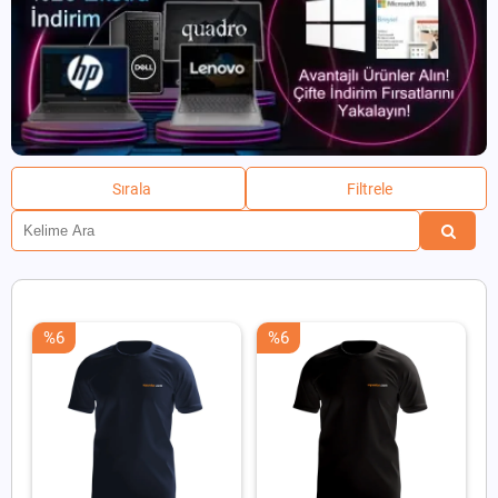
Sırala
Filtrele
%6
%6