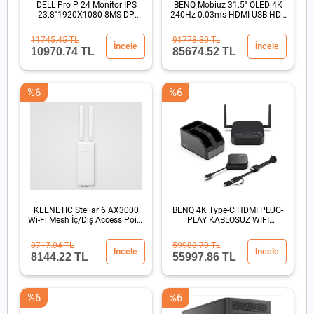
DELL Pro P 24 Monitor IPS
BENQ Mobiuz 31.5" OLED 4K
23.8"1920X1080 8MS DP
240Hz 0.03ms HDMI USB HDR
HDMI
500 Oyun Monitör
11745.45 TL
91778.30 TL
İncele
İncele
10970.74 TL
85674.52 TL
%6
%6
KEENETIC Stellar 6 AX3000
BENQ 4K Type-C HDMI PLUG-
Wi-Fi Mesh İç/Dış Access Point
PLAY KABLOSUZ WIFI
PoE 802.3atIP65
GORUNTU AKTARIM SUNUM
CIHAZI
8717.04 TL
59988.79 TL
İncele
İncele
8144.22 TL
55997.86 TL
%6
%6