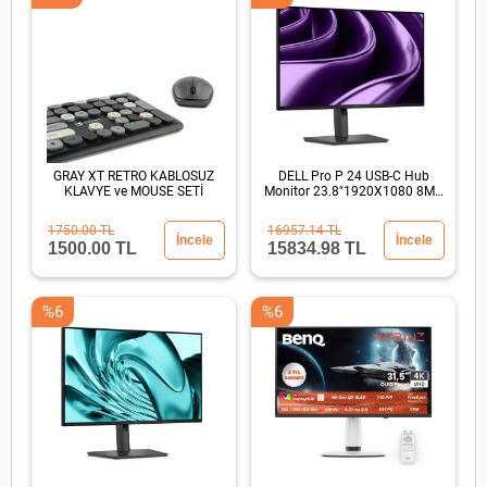
GRAY XT RETRO KABLOSUZ
DELL Pro P 24 USB-C Hub
KLAVYE ve MOUSE SETİ
Monitor 23.8"1920X1080 8MS
DP HDMI USB-C
1750.00 TL
16957.14 TL
İncele
İncele
1500.00 TL
15834.98 TL
%6
%6