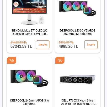
BENQ Mobiuz 27" OLED 2K
DEEPCOOL LE360 V2 ARGB
500Hz 0.03ms HDMI USB
360mm Sıvı Soğutma
HDR500 Eye Care Oyun
Monitörü
61423.73 TL
5332.57 TL
İncele
İncele
57343.59 TL
4985.20 TL
%6
%6
DEEPCOOL 240mm ARGB Sıvı
DELL R760XS Xeon Silver
Soğutma
2x4510 2x64GB 2x480GB