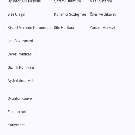
Oyunfor API Başvuru
Şifremi Unuttum
Nasıl Satarım
Bize Ulaşın
Kullanıcı Sözleşmesi
Öneri ve Şikayet
Kişisel Verilerin Korunması
Site Haritası
Yardım Merkezi
İlan Sözleşmesi
Çerez Politikası
Gizlilik Politikası
Aydınlatma Metni
Oyunfor Kariyer
Eleman.net
Kariyer.net