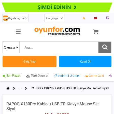
Uygulamayı İndir
Giriş Yap
Kayıt Ol
İlan Pazarı
Tüm Oyunlar
İndirimli Ürünler
Game Gold
...
RAPOO X130Pro Kablolu USB TR Klavye Mouse Set Siyah
RAPOO X130Pro Kablolu USB TR Klavye Mouse Set
Siyah