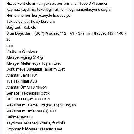
Hız ve kontrolü artıran yüksek performanslı 1000 DPI sensör
Kaymaz kaydırma tekerleği, rafine imleç manipülasyonu sağlar
Hemen hemen her yüzeyde hassasiyet
Tak ve çalıştır, kolay kurulum
Bağlantı:
Kablolu
Ürün
Boyutlar:
ı (UGY)
Mouse:
112 × 61 × 37 mm |
Klavye:
445 × 148 ×
20
mm
Platform Windows
Klavye:
Ağırlığı 514 gr
Klavye:
Multimedya Tuşları Evet
Dökülmeye Dayanıklı Tasarım Evet
Anahtar Sayısı 104
Tuş Takımları ABS
Anahtar Ömrü 10 milyon
Sensör:
Teknolojisi Optik
DPI Hassasiyeti 1000 DPI
Maksimum İzleme Hızı (inç/sn) 30 inç/sn
Maksimum Hızlanma (G) 10G
Düğme Sayısı 3
Kaydırma Tekerleği Yönü Çift yönlü
Ergonomik
Mouse:
Tasarımı Evet