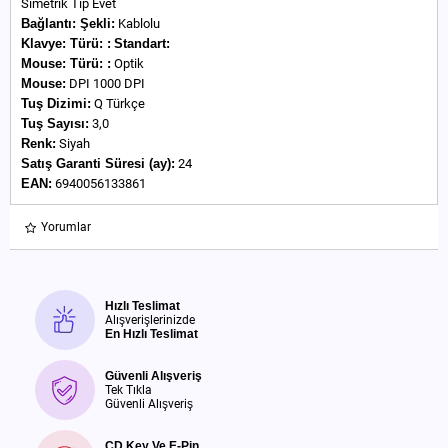
Simetrik Tip Evet
Bağlantı:
Şekli:
Kablolu
Klavye:
Türü:
:
Standart:
Mouse:
Türü:
:
Optik
Mouse:
DPI 1000 DPI
Tuş Dizimi:
Q Türkçe
Tuş Sayısı:
3,0
Renk:
Siyah
Satış Garanti Süresi (ay):
24
EAN:
6940056133861
Yorumlar
Hızlı Teslimat
Alışverişlerinizde
En Hızlı Teslimat
Güvenli Alışveriş
Tek Tıkla
Güvenli Alışveriş
CD Key Ve E-Pin