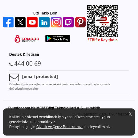
Bizi Takip Edin
Destek & İletişim
444 00 69
[email protected]
Gönderdiğiniz mesajlar canlı destek ekibimiz tarafından mesai başlangıcında
değerlendirmeye alınır
Oyunfor.com
bir
MGM Bilgi Teknolojileri A.Ş.
iştirakidir.
X
© Copyright 2026.
Oyunfor.com
Kaliteli bir hizmet verebilmek için yasal düzenlemelere uygun
çerezlerinizi kullanmaktayız.
Detaylı bilgi için
Gizlilik ve Çerez Politikamızı
inceleyebilirsiniz.