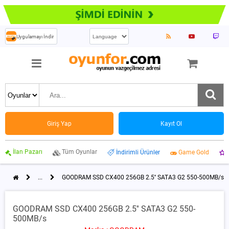
Uygulamayı İndir
Giriş Yap
Kayıt Ol
İlan Pazarı
Tüm Oyunlar
İndirimli Ürünler
Game Gold
...
GOODRAM SSD CX400 256GB 2.5'' SATA3 G2 550-500MB/s
GOODRAM SSD CX400 256GB 2.5'' SATA3 G2 550-
500MB/s