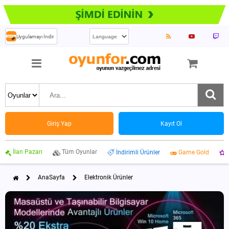
Uygulamayı İndir
Giriş Yap
Kayıt Ol
İlan Pazarı
Tüm Oyunlar
İndirimli Ürünler
Game Gold
AnaSayfa
Elektronik Ürünler