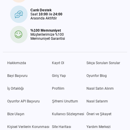
Canlı Destek
Saat
10:00
ile
24:00
Arasında Aktifdir
%100 Memnuniyet
Müşterilerimize %100
Memnuniyet Garantisi
Hakkımızda
Kayıt Ol
Sıkça Sorulan Sorular
Bayi Başvuru
Giriş Yap
Oyunfor Blog
İş Ortaklığı
Profilim
Nasıl Satın Alırım
Oyunfor API Başvuru
Şifremi Unuttum
Nasıl Satarım
Bize Ulaşın
Kullanıcı Sözleşmesi
Öneri ve Şikayet
Kişisel Verilerin Korunması
Site Haritası
Yardım Merkezi