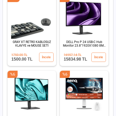
GRAY XT RETRO KABLOSUZ
DELL Pro P 24 USB-C Hub
KLAVYE ve MOUSE SETİ
Monitor 23.8"1920X1080 8MS
DP HDMI USB-C
1750.00 TL
16957.14 TL
İncele
İncele
1500.00 TL
15834.98 TL
%6
%6