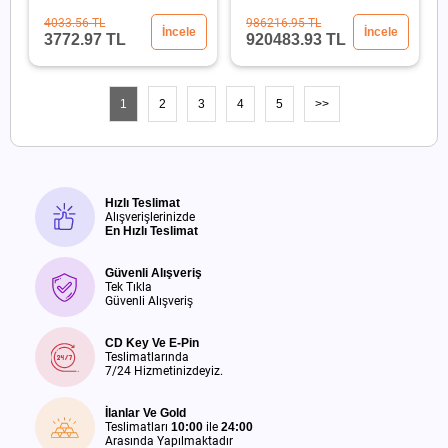
2x1100W
4033.56 TL
986216.95 TL
İncele
İncele
3772.97 TL
920483.93 TL
1
2
3
4
5
>>
Hızlı Teslimat
Alışverişlerinizde
En Hızlı Teslimat
Güvenli Alışveriş
Tek Tıkla
Güvenli Alışveriş
CD Key Ve E-Pin
Teslimatlarında
7/24 Hizmetinizdeyiz.
İlanlar Ve Gold
Teslimatları
10:00
ile
24:00
Arasında Yapılmaktadır