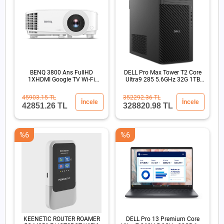
BENQ 3800 Ans FullHD
DELL Pro Max Tower T2 Core
1XHDMI Google TV Wi-Fi
Ultra9 285 5.6GHz 32G 1TB
15000:1 Kablosuz DLP
SSD RTX4PRO 4000
Projeksiyon
45903.15 TL
352292.36 TL
İncele
İncele
42851.26 TL
328820.98 TL
%6
%6
KEENETIC ROUTER ROAMER
DELL Pro 13 Premium Core