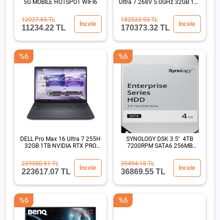
5G MOBILE HOTSPOT WIFI6
Ultra 7 268V 5.0GHz 32GB 1TB
SSD 13.3" Win11 Pro
12027.65 TL
182533.93 TL
İncele
İncele
11234.22 TL
170373.32 TL
%6
%6
DELL Pro Max 16 Ultra 7 255H
SYNOLOGY DSK 3.5'' 4TB
32GB 1TB NVIDIA RTX PRO
7200RPM SATA6 256MB
500 Blackwell
SİYAH
239580.81 TL
39494.18 TL
İncele
İncele
223617.07 TL
36869.55 TL
%6
%6