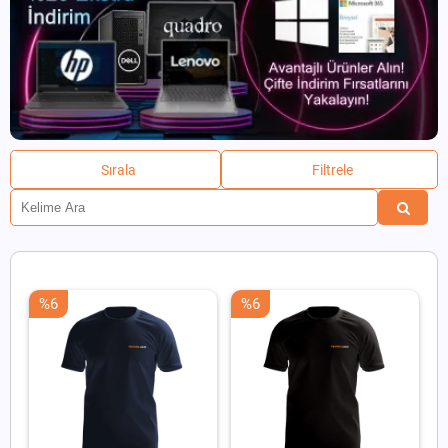
Sırala
Filtrele
%6
%6