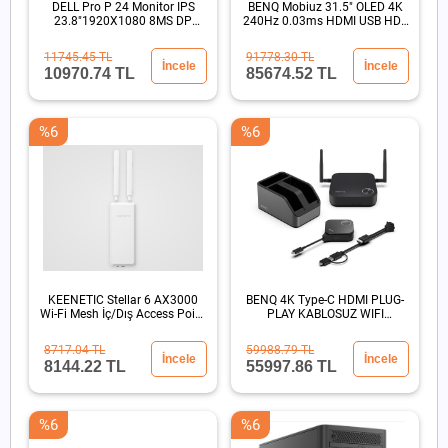
DELL Pro P 24 Monitor IPS
BENQ Mobiuz 31.5" OLED 4K
23.8"1920X1080 8MS DP
240Hz 0.03ms HDMI USB HDR
HDMI
500 Oyun Monitör
11745.45 TL
91778.30 TL
İncele
İncele
10970.74 TL
85674.52 TL
%6
%6
KEENETIC Stellar 6 AX3000
BENQ 4K Type-C HDMI PLUG-
Wi-Fi Mesh İç/Dış Access Point
PLAY KABLOSUZ WIFI
PoE 802.3atIP65
GORUNTU AKTARIM SUNUM
CIHAZI
8717.04 TL
59988.79 TL
İncele
İncele
8144.22 TL
55997.86 TL
%6
%6