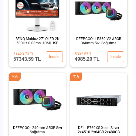
BENQ Mobiuz 27" OLED 2K
DEEPCOOL LE360 V2 ARGB
500Hz 0.03ms HDMI USB
360mm Sıvı Soğutma
HDR500 Eye Care Oyun
Monitörü
61423.73 TL
5332.57 TL
İncele
İncele
57343.59 TL
4985.20 TL
%6
%6
DEEPCOOL 240mm ARGB Sıvı
DELL R760XS Xeon Silver
Soğutma
2x4510 2x64GB 2x480GB