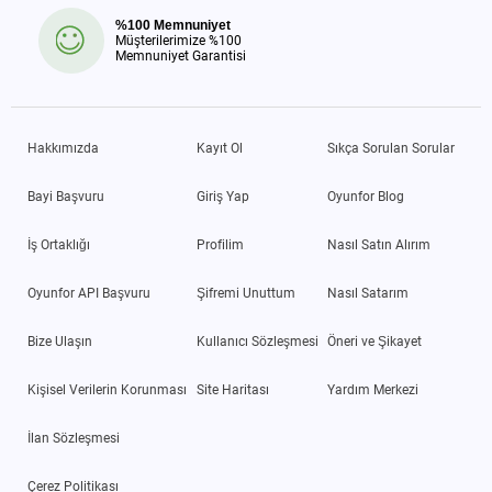
%100 Memnuniyet
Müşterilerimize %100
Memnuniyet Garantisi
Hakkımızda
Kayıt Ol
Sıkça Sorulan Sorular
Bayi Başvuru
Giriş Yap
Oyunfor Blog
İş Ortaklığı
Profilim
Nasıl Satın Alırım
Oyunfor API Başvuru
Şifremi Unuttum
Nasıl Satarım
Bize Ulaşın
Kullanıcı Sözleşmesi
Öneri ve Şikayet
Kişisel Verilerin Korunması
Site Haritası
Yardım Merkezi
İlan Sözleşmesi
Çerez Politikası