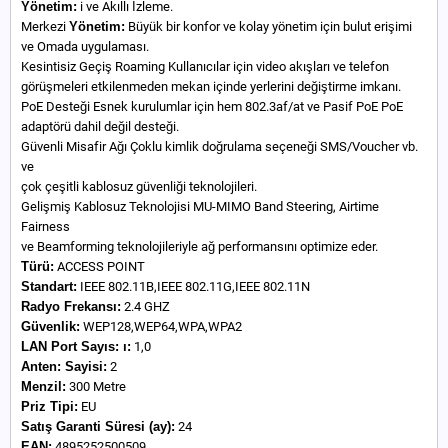
Yönetim:
i ve Akıllı İzleme.
Merkezi
Yönetim:
Büyük bir konfor ve kolay yönetim için bulut erişimi
ve Omada uygulaması.
Kesintisiz Geçiş Roaming Kullanıcılar için video akışları ve telefon
görüşmeleri etkilenmeden mekan içinde yerlerini değiştirme imkanı.
PoE Desteği Esnek kurulumlar için hem 802.3af/at ve Pasif PoE PoE
adaptörü dahil değil desteği.
Güvenli Misafir Ağı Çoklu kimlik doğrulama seçeneği SMS/Voucher vb.
ve
çok çeşitli kablosuz güvenliği teknolojileri.
Gelişmiş Kablosuz Teknolojisi MU-MIMO Band Steering, Airtime
Fairness
ve Beamforming teknolojileriyle ağ performansını optimize eder.
Türü:
ACCESS POINT
Standart:
IEEE 802.11B,IEEE 802.11G,IEEE 802.11N
Radyo Frekansı:
2.4 GHZ
Güvenlik:
WEP128,WEP64,WPA,WPA2
LAN Port Sayıs:
ı:
1,0
Anten:
Sayisi:
2
Menzil:
300 Metre
Priz Tipi:
EU
Satış Garanti Süresi (ay):
24
EAN:
4895252500509