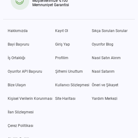
Müşterilerimize %100
Memnuniyet Garantisi
Hakkımızda
Kayıt Ol
Sıkça Sorulan Sorular
Bayi Başvuru
Giriş Yap
Oyunfor Blog
İş Ortaklığı
Profilim
Nasıl Satın Alırım
Oyunfor API Başvuru
Şifremi Unuttum
Nasıl Satarım
Bize Ulaşın
Kullanıcı Sözleşmesi
Öneri ve Şikayet
Kişisel Verilerin Korunması
Site Haritası
Yardım Merkezi
İlan Sözleşmesi
Çerez Politikası