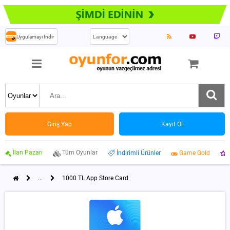
Uygulamayı İndir
Giriş Yap
Kayıt Ol
İlan Pazarı
Tüm Oyunlar
İndirimli Ürünler
Game Gold
...
1000 TL App Store Card