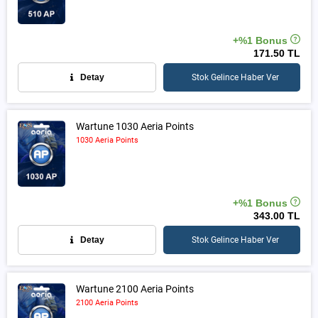
+%1 Bonus
171.50 TL
Detay
Stok Gelince Haber Ver
Wartune 1030 Aeria Points
1030 Aeria Points
+%1 Bonus
343.00 TL
Detay
Stok Gelince Haber Ver
Wartune 2100 Aeria Points
2100 Aeria Points