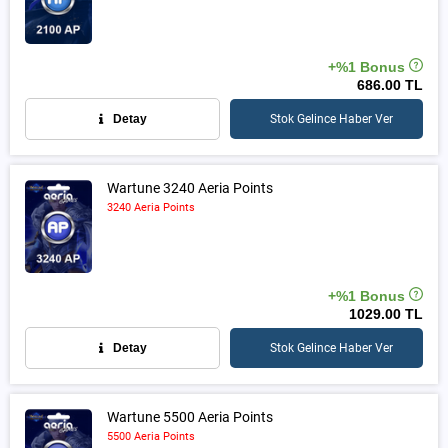
+%1 Bonus
686.00 TL
Detay
Stok Gelince Haber Ver
Wartune 3240 Aeria Points
3240 Aeria Points
+%1 Bonus
1029.00 TL
Detay
Stok Gelince Haber Ver
Wartune 5500 Aeria Points
5500 Aeria Points