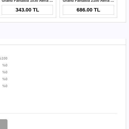
Grand Fantasia 1030 Aeria Points
Grand Fantasia 2100 Aeria Points
343.00 TL
686.00 TL
%100
%0
%0
%0
%0