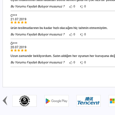
Oyun mükemmel satın aldıktan sonra hemen geldi ve çok hızlı bir şekild
Bu Yorumu Faydalı Buluyor musunuz ?
0
0
C***
21.07.2019
ürün teslimatlarının bu kadar hızlı olacağını hiç tahmin etmemiştim.
Bu Yorumu Faydalı Buluyor musunuz ?
0
0
Ö***
20.07.2019
Uzun zamandır bekliyordum. Satın aldığım her oyunun her kuruşuna değ
Bu Yorumu Faydalı Buluyor musunuz ?
0
0