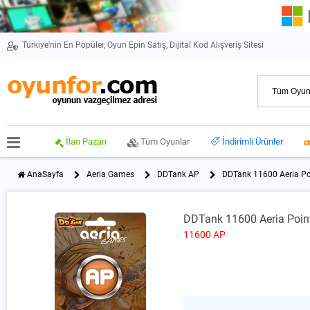
Türkiye'nin En Popüler, Oyun Epin Satış, Dijital Kod Alışveriş Sitesi
İlan Pazarı
Tüm Oyunlar
İndirimli Ürünler
AnaSayfa
Aeria Games
DDTank AP
DDTank 11600 Aeria Po
DDTank 11600 Aeria Poin
11600 AP