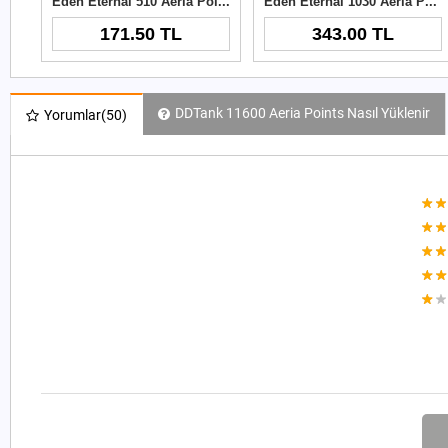
Eden Eternal 510 Aeria Points
Eden Eternal 1030 Aeria Points
171.50 TL
343.00 TL
DDTank 11600 Aeria Points Nasıl Yüklenir
Yorumlar
(50)