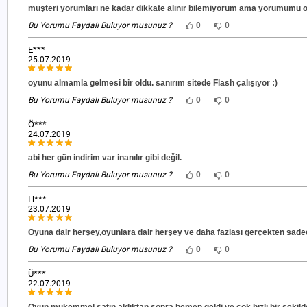
müşteri yorumları ne kadar dikkate alınır bilemiyorum ama yorumumu 
Bu Yorumu Faydalı Buluyor musunuz ?
0
0
E***
25.07.2019
oyunu almamla gelmesi bir oldu. sanırım sitede Flash çalışıyor :)
Bu Yorumu Faydalı Buluyor musunuz ?
0
0
Ö***
24.07.2019
abi her gün indirim var inanılır gibi değil.
Bu Yorumu Faydalı Buluyor musunuz ?
0
0
H***
23.07.2019
Oyuna dair herşey,oyunlara dair herşey ve daha fazlası gerçekten sadece
Bu Yorumu Faydalı Buluyor musunuz ?
0
0
Ü***
22.07.2019