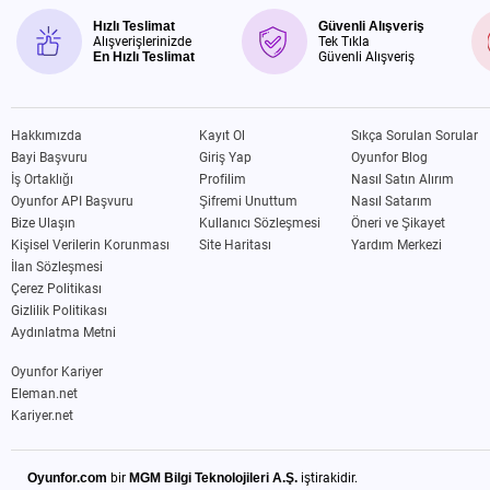
Hızlı Teslimat
Güvenli Alışveriş
Alışverişlerinizde
Tek Tıkla
En Hızlı Teslimat
Güvenli Alışveriş
Hakkımızda
Kayıt Ol
Sıkça Sorulan Sorular
Bayi Başvuru
Giriş Yap
Oyunfor Blog
İş Ortaklığı
Profilim
Nasıl Satın Alırım
Oyunfor API Başvuru
Şifremi Unuttum
Nasıl Satarım
Bize Ulaşın
Kullanıcı Sözleşmesi
Öneri ve Şikayet
Kişisel Verilerin Korunması
Site Haritası
Yardım Merkezi
İlan Sözleşmesi
Çerez Politikası
Gizlilik Politikası
Aydınlatma Metni
Oyunfor Kariyer
Eleman.net
Kariyer.net
Oyunfor.com
bir
MGM Bilgi Teknolojileri A.Ş.
iştirakidir.