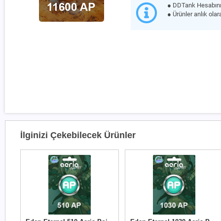
● DDTank Hesabını
● Ürünler anlık olar
İlginizi Çekebilecek Ürünler