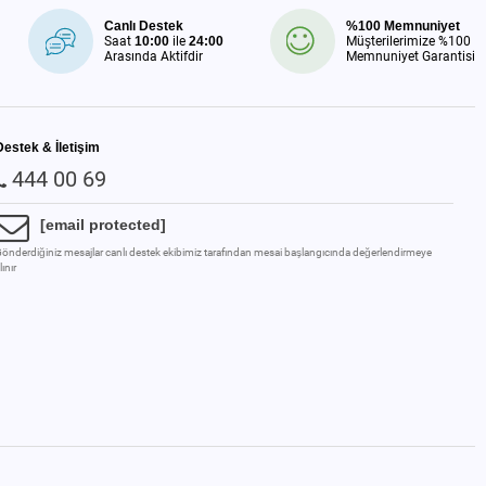
Canlı Destek
%100 Memnuniyet
Saat
10:00
ile
24:00
Müşterilerimize %100
Arasında Aktifdir
Memnuniyet Garantisi
Destek & İletişim
444 00 69
[email protected]
önderdiğiniz mesajlar canlı destek ekibimiz tarafından mesai başlangıcında değerlendirmeye
lınır