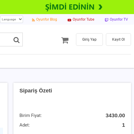
Oyunfor Blog
Oyunfor Tube
Oyunfor TV
Giriş Yap
Kayıt Ol
Sipariş Özeti
3430.00
Birim Fiyat:
1
Adet: