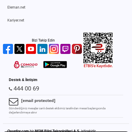
Eleman.net
Kariyer.net
Bizi Takip Edin
Destek & İletişim
444 00 69
[email protected]
Gönderdiğiniz mesajlar canlı destek ekibimiz tarafından mesai başlangıcında
değerlendirmeye alınır
Oyunfor.com
bir
MGM Bilgi Teknolojileri A.Ş.
iştirakidir.