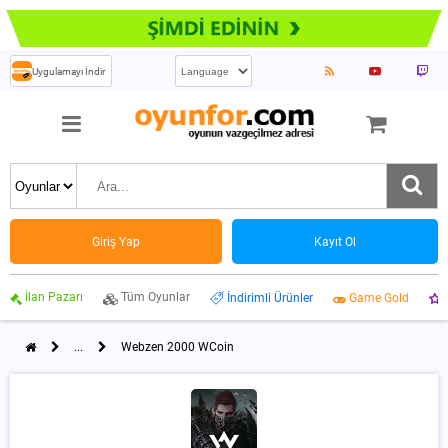
Uygulamayı İndir
Giriş Yap
Kayıt Ol
İlan Pazarı
Tüm Oyunlar
İndirimli Ürünler
Game Gold
...
Webzen 2000 WCoin