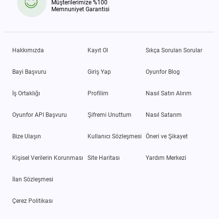
Müşterilerimize %100
Memnuniyet Garantisi
Hakkımızda
Kayıt Ol
Sıkça Sorulan Sorular
Bayi Başvuru
Giriş Yap
Oyunfor Blog
İş Ortaklığı
Profilim
Nasıl Satın Alırım
Oyunfor API Başvuru
Şifremi Unuttum
Nasıl Satarım
Bize Ulaşın
Kullanıcı Sözleşmesi
Öneri ve Şikayet
Kişisel Verilerin Korunması
Site Haritası
Yardım Merkezi
İlan Sözleşmesi
Çerez Politikası