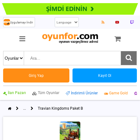
Uygulamayı İndir
Giriş Yap
Kayıt Ol
İlan Pazarı
Tüm Oyunlar
İndirimli Ürünler
Game Gold
...
Travian Kingdoms Paket B