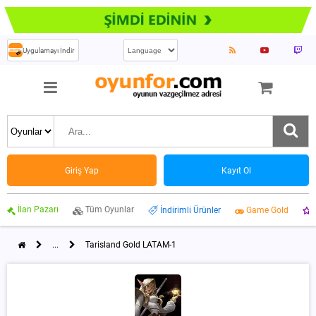
Uygulamayı İndir
Giriş Yap
Kayıt Ol
İlan Pazarı
Tüm Oyunlar
İndirimli Ürünler
Game Gold
...
Tarisland Gold LATAM-1