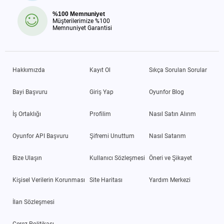
%100 Memnuniyet
Müşterilerimize %100
Memnuniyet Garantisi
Hakkımızda
Kayıt Ol
Sıkça Sorulan Sorular
Bayi Başvuru
Giriş Yap
Oyunfor Blog
İş Ortaklığı
Profilim
Nasıl Satın Alırım
Oyunfor API Başvuru
Şifremi Unuttum
Nasıl Satarım
Bize Ulaşın
Kullanıcı Sözleşmesi
Öneri ve Şikayet
Kişisel Verilerin Korunması
Site Haritası
Yardım Merkezi
İlan Sözleşmesi
Çerez Politikası